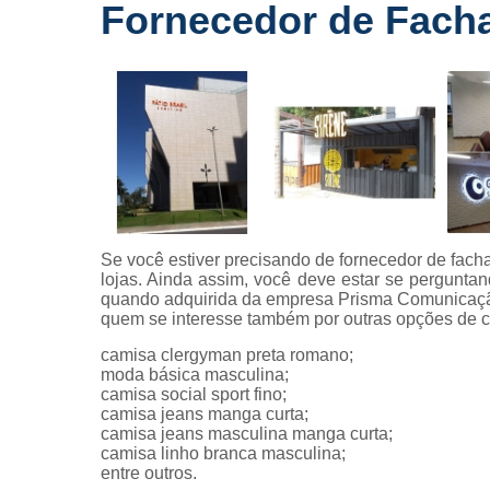
Fornecedor de Fach
Fornecedo
de letreiros
para
fachadas
Impressõe
digitais
Letras caix
Letreiros d
acrílico
Se você estiver precisando de fornecedor de facha
Letreiros pa
lojas. Ainda assim, você deve estar se pergunta
fachadas
quando adquirida da empresa Prisma Comunicação
quem se interesse também por outras opções de c
camisa clergyman preta romano;
moda básica masculina;
camisa social sport fino;
camisa jeans manga curta;
camisa jeans masculina manga curta;
camisa linho branca masculina;
entre outros.