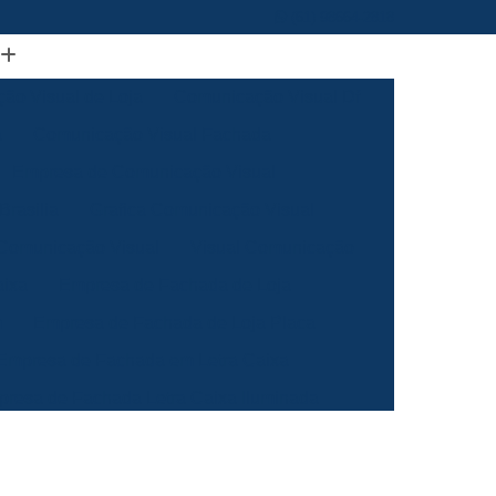
(61) 98664-2818
ão Visual de Loja
Comunicação Visual Df
a
Comunicação Visual Fachada
Empresa de Comunicação Visual
rasilia
Grafica Comunicação Visual
 Comunicação Visual
Visual Comunicação
aixa
Empresa de Fachada de Loja
m
Empresa de Fachada de Loja Placa
Empresa de Fachada em Letra Caixa
resa de Fachada Letra Caixa Iluminada
Empresa de Fachada Loja Acrílico
al
Empresa de Fachada para Loja