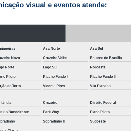
cação visual e eventos atende:
Letreiro de Acrílico com Led
Letreiro de 
Letreiro em Acrílico
Letreiro em Acr
Letreiro Luminoso Acrílico
Letreiro 
Letreiro de Led para Fachada
Let
Letreiro Iluminado Fachada
Letreiro 
niqueiras
Asa Norte
Asa Sul
uzeiro Novo
Cruzeiro Velho
Entorno de Brasília
Letreiro Luminoso para Fachada
go Norte
Lago Sul
Noroeste
Letreiro para Fachada
ano Piloto
Riacho Fundo I
Riacho Fundo II
rjão do Torto
Vicente Pires
Vila Planalto
ilândia
Cruzeiro
Distrito Federal
cleo Bandeirante
Park Way
Plano Piloto
bradinho
Sobradinho ll
Sudoeste
uas Claras