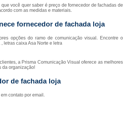
Fornecedor de Fachada de Loja Pla
 que você quer saber é preço de fornecedor de fachadas de
 acordo com as medidas e materiais.
Fornecedor de Fachada em Letra Ca
Fornecedor de Fachada Letra Caixa I
ece fornecedor de fachada loja
Fornecedor de Fachada Loja Acrílico
ores opções do ramo de comunicação visual. Encontre o
Fornecedor de Fachada para Loja
, letras caixa Asa Norte e letra
Fornecedor de Letreiro Acrílico
Fornecedor de Letreiro Acrílico Ilumin
 clientes, a Prisma Comunicação Visual oferece as melhores
s da organização!
Fornecedor de Letreiro de Acrílico com Led
or de fachada loja
Fornecedor de Letreiro de Loja em Acrí
Fornecedor de Letreiro em Acrílico com Le
 em contato por email.
Fornecedor de Letreiro Luminoso Acríli
Fornecedor de Letreiro de Fachada de Loja
Fornecedor de Letreiro Fachada