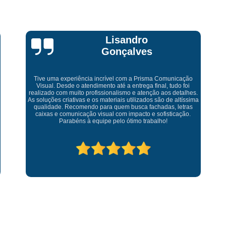
Fornecedor de Letreiro Iluminado Facha
Fornecedor de Letreiro Luminoso Fachada
Fornecedor de Letreiro L
dro
Bruna Eduarda
ves
Fornecedor de Letreiro para Fachada
Adesivo Impressão Digital
Impressão
a Prisma Comunicação
rega final, tudo foi
Impressão Digital Adesivo
Im
 atenção aos detalhes.
Empresa maravilhosa, entregue antes do prazo e
lizados são de altíssima
Impressão Digital Adesivo de Parede Infan
da lona ficou perfeita, indico de olhos fe
ca fachadas, letras
acto e sofisticação.
Impressão Digital Banner
o trabalho!
Impressão Digital em Lona com Ilhós
Impressão Digital Placas
Letra Caixa
L
Letra Caixa com Iluminação Interna
L
Letra Caixa em Inox
Letra Caixa em Pvc
Letra de Caixa
Letra Tipo Caixa
Letreiro Acrílico Caixa
Letreiro A