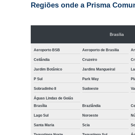
Regiões onde a Prisma Comuni
Brasília
Aeroporto BSB
Aeroporto de Brasilia
Ar
Ceilândia
Cruzeiro
Cr
Jardim Botânico
Jardins Mangueiral
La
P Sul
Park Way
Pl
Sobradinho II
Sudoeste
Va
Águas Lindas de Goiás
Brasília
Brazlândia
Ce
Lago Sul
Noroeste
Nú
Santa Maria
Scia
So
Taguatinga Norte
Taguatinga Sul
Ág