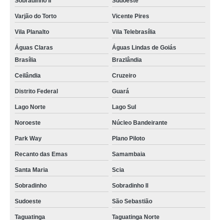
Sobradinho II
Sudoeste
letra caixa fachada orçamento Brasília
Varjão do Torto
Vicente Pires
preço de letra tipo caixa Asa Norte
Vila Planalto
Vila Telebrasília
fornecedor de letra caixa em pvc Brasília
Águas Claras
Águas Lindas de Goiás
Brasília
Brazlândia
letra caixa fachada Núcleo Bandeirante
Ceilândia
Cruzeiro
letra de caixa Asa Sul
Distrito Federal
Guará
preço de letra caixa com iluminação interna Lago Norte
Lago Norte
Lago Sul
letras caixas iluminadas Candangolândia
Noroeste
Núcleo Bandeirante
letras caixas Lago Sul
Park Way
Plano Piloto
fornecedor de letra caixa em pvc Ceilândia
Recanto das Emas
Samambaia
fornecedor de letra de caixa Lago Sul
Santa Maria
Scia
letra caixa com led orçamento Noroeste
Sobradinho
Sobradinho ll
letra caixa Sobradinho ll
Sudoeste
São Sebastião
letra caixa em inox orçamento Recanto das Emas
Taguatinga
Taguatinga Norte