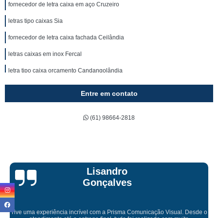
fornecedor de letra caixa em aço Cruzeiro
letras tipo caixas Sia
fornecedor de letra caixa fachada Ceilândia
letras caixas em inox Fercal
letra tipo caixa orçamento Candangolândia
fornecedor de letra caixa iluminada Noroeste
Entre em contato
preço de letra caixa fachada Brasília
(61) 98664-2818
preço de letra caixa com led Taguatinga Sul
letra de caixa orçamento São Sebastião
letras caixas fachada Candangolândia
fornecedor de letra caixa acrílico Plano Piloto
Bruna Eduarda
preço de letra caixa acrílico Candangolândia
letra caixa iluminada orçamento Cruzeiro Velho
o