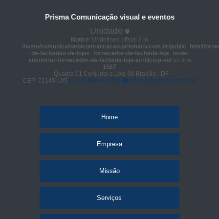
Prisma Comunicação visual e eventos
Unidade
Notice
: Undefined offset: 3 in
/home/comunica/web/comunicacao.prismacv.com.br/public_html/forne
de-fachadas-de-lojas_fornecedor-de-fachada-loja_onde-
encontrar-fornecedor-de-fachada-loja-acrilico-p-sul
on line
1567
- Quadra 01 Conjunto e Lote 06 Brasília - DF
CEP: 72145-105
(61) 98664-2818
prisma@prismacv.com.br
Home
Empresa
Missão
Serviços