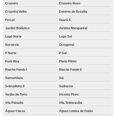
Cruzeiro
Cruzeiro Novo
Cruzeiro Velho
Entorno de Brasília
Fercal
Guará II
Jardim Botânico
Jardins Mangueiral
Lago Norte
Lago Sul
Noroeste
Octogonal
P Norte
P Sul
Park Way
Plano Piloto
Riacho Fundo I
Riacho Fundo II
Samambaia
Sia
Sobradinho II
Sudoeste
Varjão do Torto
Vicente Pires
Vila Planalto
Vila Telebrasília
Águas Claras
Águas Lindas de Goiás