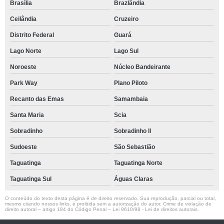
Brasília
Brazlândia
Ceilândia
Cruzeiro
Distrito Federal
Guará
Lago Norte
Lago Sul
Noroeste
Núcleo Bandeirante
Park Way
Plano Piloto
Recanto das Emas
Samambaia
Santa Maria
Scia
Sobradinho
Sobradinho ll
Sudoeste
São Sebastião
Taguatinga
Taguatinga Norte
Taguatinga Sul
Águas Claras
O conteúdo do texto desta página é de direito reservado. Sua reprodução, parcial ou total,
mesmo citando nossos links, é proibida sem a autorização do autor. Crime de violação de
direito autoral – artigo 184 do Código Penal –
Lei 9610/98 - Lei de direitos autorais
.