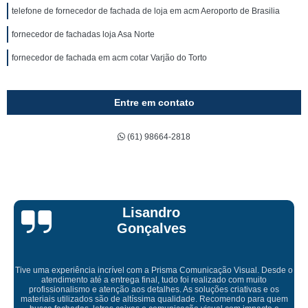
telefone de fornecedor de fachada de loja em acm Aeroporto de Brasilia
fornecedor de fachadas loja Asa Norte
fornecedor de fachada em acm cotar Varjão do Torto
Entre em contato
(61) 98664-2818
Bruna Eduard
s
a Comunicação Visual. Desde o
 foi realizado com muito
 As soluções criativas e os
Empresa maravilhosa, entregue antes do
alidade. Recomendo para quem
ficou perfeita, indico de