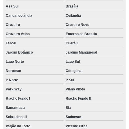
Asa Sul
Brasília
Candangolândia
Ceilândia
Cruzeiro
Cruzeiro Novo
Cruzeiro Velho
Entorno de Brasília
Fercal
Guará II
Jardim Botânico
Jardins Mangueiral
Lago Norte
Lago Sul
Noroeste
Octogonal
P Norte
P Sul
Park Way
Plano Piloto
Riacho Fundo I
Riacho Fundo II
Samambaia
Sia
Sobradinho II
Sudoeste
Varjão do Torto
Vicente Pires