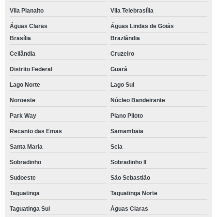
Vila Planalto
Vila Telebrasília
Águas Claras
Águas Lindas de Goiás
Brasília
Brazlândia
Ceilândia
Cruzeiro
Distrito Federal
Guará
Lago Norte
Lago Sul
Noroeste
Núcleo Bandeirante
Park Way
Plano Piloto
Recanto das Emas
Samambaia
Santa Maria
Scia
Sobradinho
Sobradinho ll
Sudoeste
São Sebastião
Taguatinga
Taguatinga Norte
Taguatinga Sul
Águas Claras