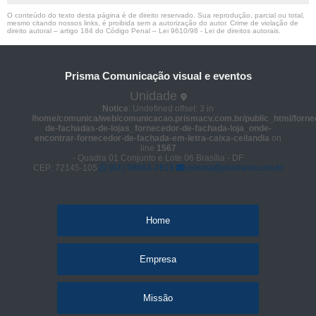
O conteúdo do texto desta página é de direito reservado. Sua reprodução, parcial ou total,
mesmo citando nossos links, é proibida sem a autorização do autor. Crime de violação de
direito autoral – artigo 184 do Código Penal –
Lei 9610/98 - Lei de direitos autorais
.
Prisma Comunicação visual e eventos
Unidade
Notice
: Undefined offset: 3 in
/home/comunica/web/comunicacao.prismacv.com.br/public_html/forne
de-fachadas-de-lojas_fornecedor-de-fachada-loja_onde-
encontrar-fornecedor-de-fachada-em-letra-caixa-ceilandia
on
line
1567
- Quadra 01 Conjunto e Lote 06 Brasília - DF
CEP: 72145-105
(61) 98664-2818
prisma@prismacv.com.br
Home
Empresa
Missão