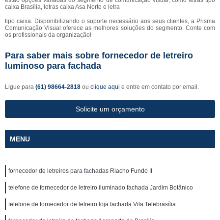
estão opções variadas do segmento de comunicação visual, como letras tipo
caixa Brasília, letras caixa Asa Norte e letra
tipo caixa. Disponibilizando o suporte necessário aos seus clientes, a Prisma
Comunicação Visual oferece as melhores soluções do segmento. Conte com
os profissionais da organização!
Para saber mais sobre fornecedor de letreiro
luminoso para fachada
Ligue para
(61) 98664-2818
ou
clique aqui
e entre em contato por email.
Solicite um orçamento
MENU
fornecedor de letreiros para fachadas Riacho Fundo II
telefone de fornecedor de letreiro iluminado fachada Jardim Botânico
telefone de fornecedor de letreiro loja fachada Vila Telebrasília