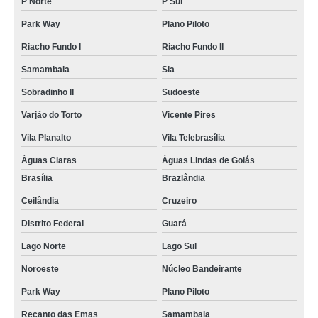
P Norte
P Sul
fornecedor de letreiro fachada loja Taguatinga Sul
Park Way
Plano Piloto
fornecedor de letreiro iluminado fachada Distrito Federal
Riacho Fundo I
Riacho Fundo II
onde encontrar fornecedor de letreiro de led para fachada Park Way
Samambaia
Sia
telefone de fornecedor de letreiro luminoso fachada Lago Norte
Sobradinho II
Sudoeste
onde encontrar fornecedor de letreiro fachada loja Águas Claras
Varjão do Torto
Vicente Pires
telefone de fornecedor de letreiro fachada loja Lago Sul
Vila Planalto
Vila Telebrasília
onde encontrar fornecedor de letreiro loja fachada Scia
Águas Claras
Águas Lindas de Goiás
fornecedor de letreiros de led para fachadas Fercal
Brasília
Brazlândia
Ceilândia
Cruzeiro
fornecedor de letreiro de fachada orçamento Brasília
Distrito Federal
Guará
onde encontrar fornecedor de letreiro para fachada Asa Sul
Lago Norte
Lago Sul
fornecedor de letreiros loja fachadas Arniqueiras
Noroeste
Núcleo Bandeirante
telefone de fornecedor de letreiro de led para fachada Noroeste
Park Way
Plano Piloto
telefone de fornecedor de letreiro fachada Sia
Recanto das Emas
Samambaia