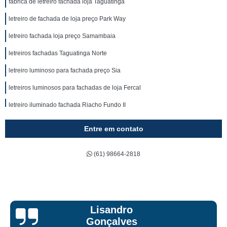
fábrica de letreiro fachada loja Taguatinga
letreiro de fachada de loja preço Park Way
letreiro fachada loja preço Samambaia
letreiros fachadas Taguatinga Norte
letreiro luminoso para fachada preço Sia
letreiros luminosos para fachadas de loja Fercal
letreiro iluminado fachada Riacho Fundo II
fábrica de letreiro para fachada Taguatinga
Entre em contato
letreiro de led para fachada preço Brazlândia
(61) 98664-2818
letreiros de fachadas Taguatinga
quanto custa letreiro iluminado fachada Samambaia
letreiro luminoso para fachada de loja Recanto das Emas
letreiro loja fachada P Norte
Bruna Eduarda
letreiros luminosos para fachadas P Norte