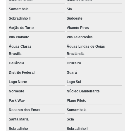
letreiro para fachada preço Ceilândia
Samambaia
Sia
fábrica de letreiro fachada loja Sudoeste
Sobradinho II
Sudoeste
fábrica de letreiro de fachada Park Way
Varjão do Torto
Vicente Pires
letreiro loja fachada preço Cruzeiro Novo
Vila Planalto
Vila Telebrasília
letreiros fachadas loja Cruzeiro
Águas Claras
Águas Lindas de Goiás
Brasília
Brazlândia
letreiro fachada loja preço Lago Sul
Ceilândia
Cruzeiro
quanto custa letreiro para fachada de loja Brasília
Distrito Federal
Guará
quanto custa letreiro para fachada Plano Piloto
Lago Norte
Lago Sul
letreiros iluminado fachadas Lago Norte
Noroeste
Núcleo Bandeirante
letreiro luminoso para fachada de loja preço Samambaia
Park Way
Plano Piloto
fábrica de letreiro luminoso para fachada Taguatinga Norte
Recanto das Emas
Samambaia
fábrica de letreiro de fachada de loja Cruzeiro Velho
Santa Maria
Scia
letreiro fachada preço Cruzeiro
Sobradinho
Sobradinho ll