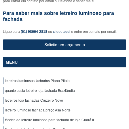
para entrar em contato por email ou telefone e saber mais!
Para saber mais sobre letreiro luminoso para
fachada
Ligue para
(61) 98664-2818
ou
clique aqui
e entre em contato por email.
Solicite um orçamento
MENU
letreiros luminosos fachadas Plano Piloto
quanto custa letreiro loja fachada Brazlândia
letreiros loja fachadas Cruzeiro Novo
letreiro luminoso fachada preço Asa Norte
fábrica de letreiro luminoso para fachada de loja Guará II