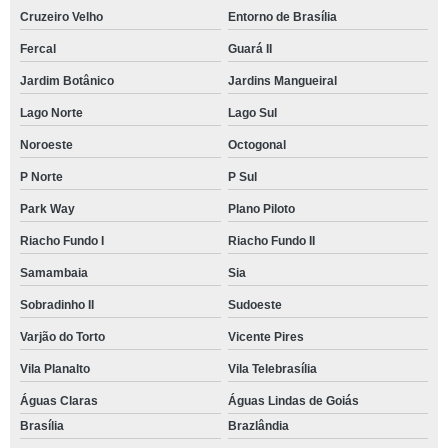
Cruzeiro Velho
Entorno de Brasília
Fercal
Guará II
Jardim Botânico
Jardins Mangueiral
Lago Norte
Lago Sul
Noroeste
Octogonal
P Norte
P Sul
Park Way
Plano Piloto
Riacho Fundo I
Riacho Fundo II
Samambaia
Sia
Sobradinho II
Sudoeste
Varjão do Torto
Vicente Pires
Vila Planalto
Vila Telebrasília
Águas Claras
Águas Lindas de Goiás
Brasília
Brazlândia