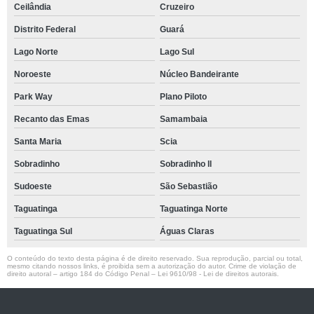
Ceilândia
Cruzeiro
Distrito Federal
Guará
Lago Norte
Lago Sul
Noroeste
Núcleo Bandeirante
Park Way
Plano Piloto
Recanto das Emas
Samambaia
Santa Maria
Scia
Sobradinho
Sobradinho ll
Sudoeste
São Sebastião
Taguatinga
Taguatinga Norte
Taguatinga Sul
Águas Claras
O conteúdo do texto desta página é de direito reservado. Sua reprodução, parcial ou total,
mesmo citando nossos links, é proibida sem a autorização do autor. Crime de violação de
direito autoral – artigo 184 do Código Penal –
Lei 9610/98 - Lei de direitos autorais
.