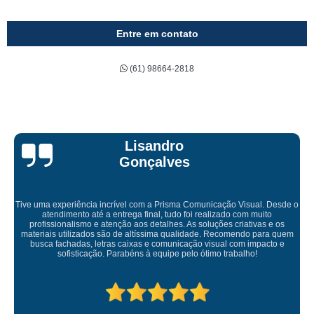
Entre em contato
(61) 98664-2818
Bruna Eduarda
sual. Desde o
m muito
ativas e os
Empresa maravilhosa, entregue antes do prazo e a insta
do para quem
ficou perfeita, indico de olhos fechados
 impacto e
ho!