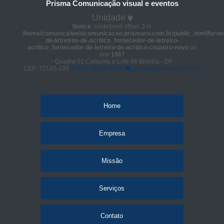
Prisma Comunicação visual e eventos
Unidade
Notice
: Undefined offset: 3 in
/home/comunica/web/comunicacao.prismacv.com.br/public_html/forne
de-letreiros-de-acrilico_fornecedor-de-letreiro-
acrilico_fornecedor-de-letreiro-de-acrilico-cruzeiro-novo
on
line
1567
- Quadra 01 Conjunto e Lote 06 Brasília - DF
CEP: 72145-105
(61) 98664-2818
prisma@prismacv.com.br
Home
Empresa
Missão
Serviços
Contato