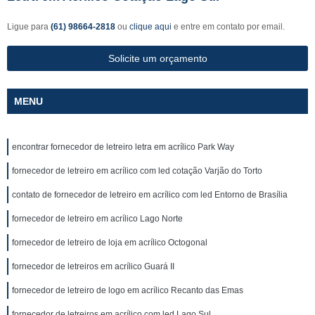
Ligue para
(61) 98664-2818
ou
clique aqui
e entre em contato por email.
Solicite um orçamento
MENU
encontrar fornecedor de letreiro letra em acrílico Park Way
fornecedor de letreiro em acrílico com led cotação Varjão do Torto
contato de fornecedor de letreiro em acrílico com led Entorno de Brasília
fornecedor de letreiro em acrílico Lago Norte
fornecedor de letreiro de loja em acrílico Octogonal
fornecedor de letreiros em acrílico Guará II
fornecedor de letreiro de logo em acrílico Recanto das Emas
fornecedor de letreiros em acrílico com led Lago Sul