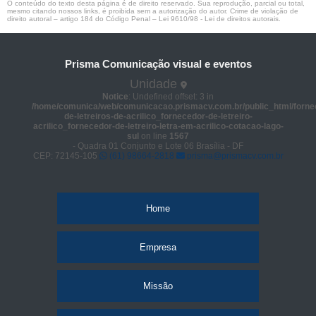
O conteúdo do texto desta página é de direito reservado. Sua reprodução, parcial ou total,
mesmo citando nossos links, é proibida sem a autorização do autor. Crime de violação de
direito autoral – artigo 184 do Código Penal –
Lei 9610/98 - Lei de direitos autorais
.
Prisma Comunicação visual e eventos
Unidade
Notice
: Undefined offset: 3 in
/home/comunica/web/comunicacao.prismacv.com.br/public_html/forne
de-letreiros-de-acrilico_fornecedor-de-letreiro-
acrilico_fornecedor-de-letreiro-letra-em-acrilico-cotacao-lago-
sul
on line
1567
- Quadra 01 Conjunto e Lote 06 Brasília - DF
CEP: 72145-105
(61) 98664-2818
prisma@prismacv.com.br
Home
Empresa
Missão