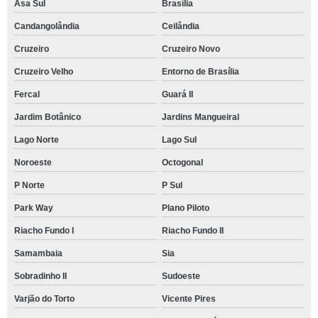
Asa Sul
Brasília
Candangolândia
Ceilândia
Cruzeiro
Cruzeiro Novo
Cruzeiro Velho
Entorno de Brasília
Fercal
Guará II
Jardim Botânico
Jardins Mangueiral
Lago Norte
Lago Sul
Noroeste
Octogonal
P Norte
P Sul
Park Way
Plano Piloto
Riacho Fundo I
Riacho Fundo II
Samambaia
Sia
Sobradinho II
Sudoeste
Varjão do Torto
Vicente Pires