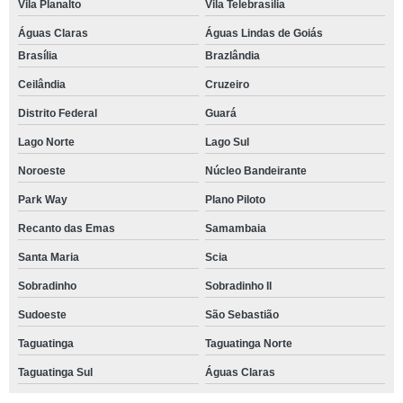
Vila Planalto
Vila Telebrasília
Águas Claras
Águas Lindas de Goiás
Brasília
Brazlândia
Ceilândia
Cruzeiro
Distrito Federal
Guará
Lago Norte
Lago Sul
Noroeste
Núcleo Bandeirante
Park Way
Plano Piloto
Recanto das Emas
Samambaia
Santa Maria
Scia
Sobradinho
Sobradinho ll
Sudoeste
São Sebastião
Taguatinga
Taguatinga Norte
Taguatinga Sul
Águas Claras