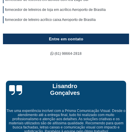
fornecedor de letreiros de loja em acrílico Aeroporto de Brasilia
fornecedor de letreiro acrílico caixa Aeroporto de Brasilia
Entre em contato
(61) 98664-2818
Bruna Eduarda
sual. Desde o
m muito
ativas e os
Empresa maravilhosa, entregue antes do prazo e a insta
do para quem
ficou perfeita, indico de olhos fechados
 impacto e
ho!