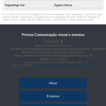
Taguatinga Sul
Águas Claras
O conteúdo do texto desta página é de direito reservado. Sua reprodução, parcial ou total,
mesmo citando nossos links, é proibida sem a autorização do autor. Crime de violação de
direito autoral – artigo 184 do Código Penal –
Lei 9610/98 - Lei de direitos autorais
.
Prisma Comunicação visual e eventos
Unidade
Notice
: Undefined offset: 3 in
/home/comunica/web/comunicacao.prismacv.com.br/public_html/forne
de-letreiros-de-acrilico_fornecedor-de-letreiro-
acrilico_encontrar-fornecedor-de-letreiro-3d-acrilico-riacho-
fundo-ii
on line
1567
- Quadra 01 Conjunto e Lote 06 Brasília - DF
CEP: 72145-105
(61) 98664-2818
prisma@prismacv.com.br
Home
Empresa