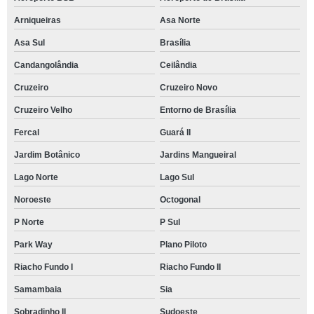
Arniqueiras
Asa Norte
Asa Sul
Brasília
Candangolândia
Ceilândia
Cruzeiro
Cruzeiro Novo
Cruzeiro Velho
Entorno de Brasília
Fercal
Guará II
Jardim Botânico
Jardins Mangueiral
Lago Norte
Lago Sul
Noroeste
Octogonal
P Norte
P Sul
Park Way
Plano Piloto
Riacho Fundo I
Riacho Fundo II
Samambaia
Sia
Sobradinho II
Sudoeste