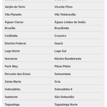
Varjão do Torto
Vicente Pires
Vila Planalto
Vila Telebrasília
Águas Claras
Águas Lindas de Goiás
Brasília
Brazlândia
Ceilândia
Cruzeiro
Distrito Federal
Guará
Lago Norte
Lago Sul
Noroeste
Núcleo Bandeirante
Park Way
Plano Piloto
Recanto das Emas
Samambaia
Santa Maria
Scia
Sobradinho
Sobradinho ll
Sudoeste
São Sebastião
Taguatinga
Taguatinga Norte