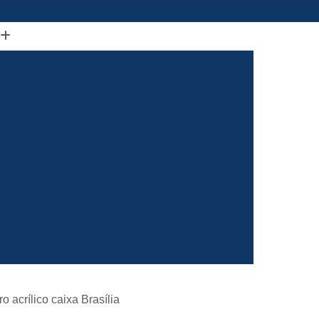
(61) 98664-2818
ão Visual de Loja
Comunicação Visual Df
a
Comunicação Visual Fachada
Empresa de Comunicação Visual
rasilia
Grafica Comunicação Visual
 Comunicação Visual
Visual Comunicação
aixa
Empresa de Fachada de Loja
m
Empresa de Fachada de Loja Placa
Empresa de Fachada em Letra Caixa
resa de Fachada Letra Caixa Iluminada
Empresa de Fachada Loja Acrílico
o acrílico caixa Brasília
al
Empresa de Fachada para Loja