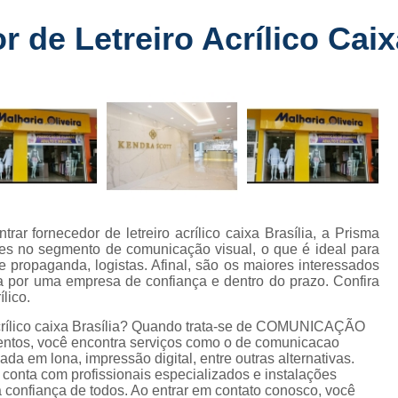
Fabricante de Letreiro de Led Fachada
r
 de Letreiro Acrílico Caix
Fabricante de Letre
Fabricante de Letreiro 
s
Fabricante de Letreiro Iluminado Fachad
Fabricante de Letreiro Led Loja Fachada
a
Fabricante de Letreiro Luminoso Fachada
e
Fabricante de Letreiro L
ra
Fabricante de Letreiro para Fachada de S
ar fornecedor de letreiro acrílico caixa Brasília, a Prisma
es no segmento de comunicação visual, o que é ideal para
Fachada de Loja
Fachada de L
e propaganda, logistas. Afinal, são os maiores interessados
a por uma empresa de confiança e dentro do prazo. Confira
Fachada em Acm
Fachada em
lico.
Fachada Letra Caixa Iluminada
 acrílico caixa Brasília? Quando trata-se de COMUNICAÇÃO
ntos, você encontra serviços como o de comunicacao
Fachada Loja Comercial
Fachada para L
ada em lona, impressão digital, entre outras alternativas.
conta com profissionais especializados e instalações
Fornecedor de Fachada de Loja
F
confiança de todos. Ao entrar em contato conosco, você