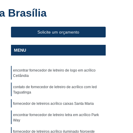
Fabricante de Letreiro de Led Fachada de Loja
a Brasília
iro de Led para Fachada
de Led para Fachada de Loja
Solicite um orçamento
a
Fabricante de Letreiro Led de Fachada
Fabricante de Letreiro Led para Fachada Loja
MENU
Fabricante de Letreiro Luminoso para Fachada
uminoso para Fachada de Loja
encontrar fornecedor de letreiro de logo em acrílico
alão de Beleza
Fachada com Letra Caixa
Ceilândia
oja em Acm
Fachada de Loja Placa
contato de fornecedor de letreiro de acrílico com led
Taguatinga
 Letra Caixa
Fachada em Lona
fornecedor de letreiros acrílico caixas Santa Maria
Fachada Loja
Fachada Loja Acrílico
oja
Fornecedor de Fachada com Letra Caixa
encontrar fornecedor de letreiro letra em acrílico Park
Way
ornecedor de Fachada de Loja em Acm
fornecedor de letreiros acrílico iluminado Noroeste