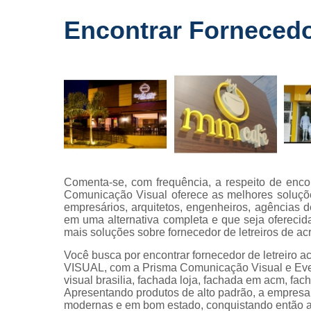
Fornecedo
Encontrar Fornecedor
de letreiros
para
fachadas
Impressõe
digitais
Letras caix
Letreiros d
acrílico
Letreiros pa
Comenta-se, com frequência, a respeito de encontr
fachadas
Comunicação Visual oferece as melhores soluçõ
empresários, arquitetos, engenheiros, agências d
em uma alternativa completa e que seja oferecid
mais soluções sobre fornecedor de letreiros de acrí
Você busca por encontrar fornecedor de letreiro
VISUAL, com a Prisma Comunicação Visual e Eve
visual brasilia, fachada loja, fachada em acm, fach
Apresentando produtos de alto padrão, a empresa 
modernas e em bom estado, conquistando então a 