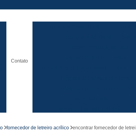
ão
Comunicação Visual Brasilia
Comunicaç
Comunicação Visual em Brasili
e
Empresa Comunicação Visual
e
Empresa de Comunicação Visual em B
Contato
de
Loja de Comunicação Visual
Placa de
a
Empresa de Fachada com Letra C
e
Empresa de Fachada de Loja em Ac
Empresa de Fachada em Acm
r
s
Empresa de Fachada em Lona
Emp
Empresa de Fachada Loja
r
co
fornecedor de letreiro acrílico
encontrar fornecedor de letreir
Empresa de Fachada Loja Comerci