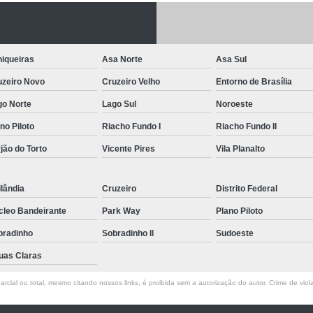
Letreiro de Acrílico com Led
Letreiro de 
Letreiro em Acrílico
Letreiro em Acr
iqueiras
Asa Norte
Asa Sul
Letreiro Luminoso Acrílico
Letreiro 
uzeiro Novo
Cruzeiro Velho
Entorno de Brasília
Letreiro de Led para Fachada
Let
go Norte
Lago Sul
Noroeste
Letreiro Iluminado Fachada
Letreiro 
no Piloto
Riacho Fundo I
Riacho Fundo II
Letreiro Luminoso para Fachada
jão do Torto
Vicente Pires
Vila Planalto
Letreiro para Fachada
lândia
Cruzeiro
Distrito Federal
cleo Bandeirante
Park Way
Plano Piloto
bradinho
Sobradinho ll
Sudoeste
uas Claras
rcial ou total, mesmo citando nossos links, é proibida sem a autorização do autor. Crime de viol