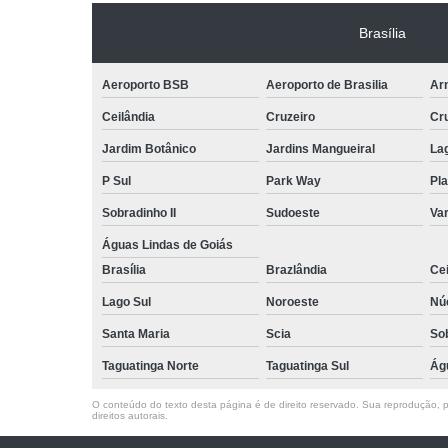
Brasília
Aeroporto BSB
Aeroporto de Brasilia
Arn
Ceilândia
Cruzeiro
Cr
Jardim Botânico
Jardins Mangueiral
La
P Sul
Park Way
Pla
Sobradinho II
Sudoeste
Var
Águas Lindas de Goiás
Brasília
Brazlândia
Cei
Lago Sul
Noroeste
Nú
Santa Maria
Scia
So
Taguatinga Norte
Taguatinga Sul
Ág
O conteúdo do texto desta página é de direito reservado. Sua reprodução, pa
direitos autorais
.