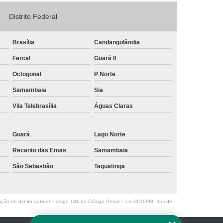
Logo em Acrílico
Letreiro de Loja em Acrílico
Distrito Federal
ílico com Led
Letreiro Letra em Acrílico
Brasília
Candangolândia
de Fachada
Letreiro de Fachada de Loja
Fercal
Guará II
reiro Fachada
Letreiro Fachada Loja
Octogonal
P Norte
Loja Fachada
Letreiro Luminoso Fachada
Samambaia
Sia
Letreiro Luminoso para Fachada de Loja
Vila Telebrasília
Águas Claras
Letreiro para Fachada de Loja
Guará
Lago Norte
Recanto das Emas
Samambaia
São Sebastião
Taguatinga
ação de direito autoral – artigo 184 do Código Penal –
Lei 9610/98 - Lei de