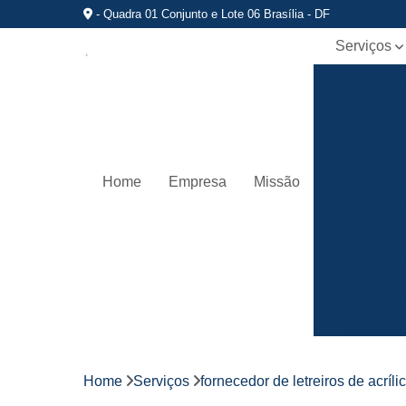
- Quadra 01 Conjunto e Lote 06 Brasília - DF
Serviços
Comunicaç
visual
Empresa d
fachadas d
lojas
Home
Empresa
Missão
Fabricante 
letreiros par
fachadas
Fachadas d
lojas
Fornecedo
de fachada
de lojas
Fornecedo
de letreiros
Home
Serviços
fornecedor de letreiros de acríli
de acrílico