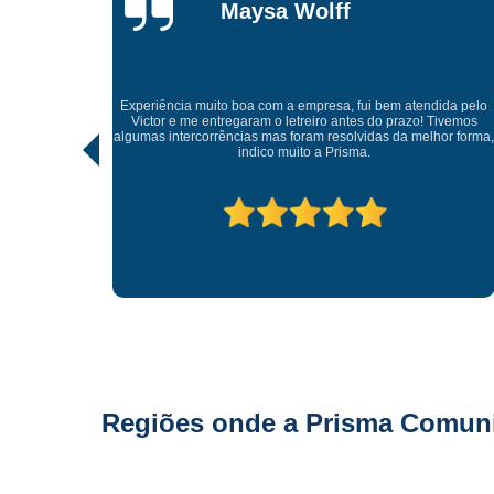
Gonçalves
Tive uma experiência incrível com a Prisma Comunicação
Visual. Desde o atendimento até a entrega final, tudo foi
dida pelo
realizado com muito profissionalismo e atenção aos detalhes.
Tivemos
As soluções criativas e os materiais utilizados são de altíssima
hor forma,
qualidade. Recomendo para quem busca fachadas, letras
caixas e comunicação visual com impacto e sofisticação.
Parabéns à equipe pelo ótimo trabalho!
Regiões onde a Prisma Comunic