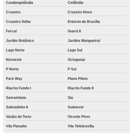
Candangolândia
Ceilândia
Cruzeiro
Cruzeiro Novo
Cruzeiro Velho
Entorno de Brasília
Fercal
Guará II
Jardim Botânico
Jardins Mangueiral
Lago Norte
Lago Sul
Noroeste
Octogonal
P Norte
P Sul
Park Way
Plano Piloto
Riacho Fundo I
Riacho Fundo II
Samambaia
Sia
Sobradinho II
Sudoeste
Varjão do Torto
Vicente Pires
Vila Planalto
Vila Telebrasília