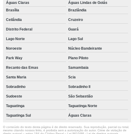
Águas Claras
Águas Lindas de Goiás
Brasília
Brazlândia
Ceilândia
Cruzeiro
Distrito Federal
Guará
Lago Norte
Lago Sul
Noroeste
Núcleo Bandeirante
Park Way
Plano Piloto
Recanto das Emas
Samambaia
Santa Maria
Scia
Sobradinho
Sobradinho ll
Sudoeste
São Sebastião
Taguatinga
Taguatinga Norte
Taguatinga Sul
Águas Claras
O conteúdo do texto desta página é de direito reservado. Sua reprodução, parcial ou total,
mesmo citando nossos links, é proibida sem a autorização do autor. Crime de violação de
direito autoral – artigo 184 do Código Penal –
Lei 9610/98 - Lei de direitos autorais
.