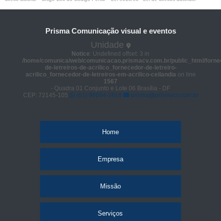
Prisma Comunicação visual e eventos
Unidade
Notice
: Undefined offset: 3 in
/home/comunica/web/comunicacao.prismacv.com.br/public_html/forne
de-letreiros-de-acrilico_fornecedor-de-letreiro-
acrilico_fornecedor-de-letreiros-em-acrilico-ceilandia
on line
1567
- Quadra 01 Conjunto e Lote 06 Brasília - DF
CEP: 72145-105
(61) 98664-2818
prisma@prismacv.com.br
Home
Empresa
Missão
Serviços