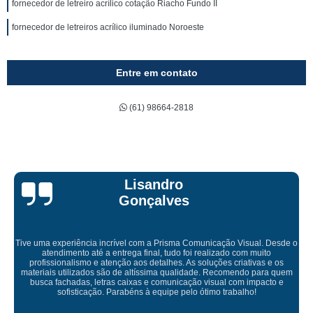
fornecedor de letreiro acrílico cotação Riacho Fundo II
fornecedor de letreiros acrílico iluminado Noroeste
Entre em contato
(61) 98664-2818
Bruna Eduarda
 Desde o
to
 e os
Empresa maravilhosa, entregue antes do prazo e a instalação
ra quem
ficou perfeita, indico de olhos fechados
cto e