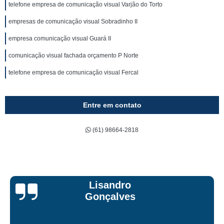
telefone empresa de comunicação visual Varjão do Torto
empresas de comunicação visual Sobradinho II
empresa comunicação visual Guará II
comunicação visual fachada orçamento P Norte
telefone empresa de comunicação visual Fercal
Entre em contato
(61) 98664-2818
sandro
Bruna 
çalves