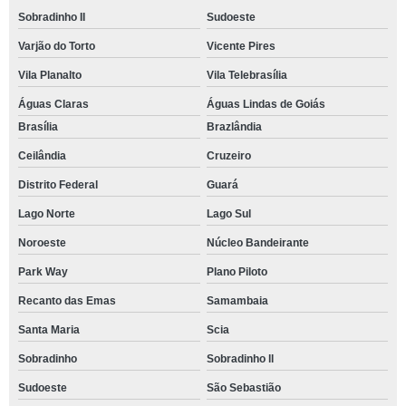
Sobradinho II
Sudoeste
Varjão do Torto
Vicente Pires
Vila Planalto
Vila Telebrasília
Águas Claras
Águas Lindas de Goiás
Brasília
Brazlândia
Ceilândia
Cruzeiro
Distrito Federal
Guará
Lago Norte
Lago Sul
Noroeste
Núcleo Bandeirante
Park Way
Plano Piloto
Recanto das Emas
Samambaia
Santa Maria
Scia
Sobradinho
Sobradinho ll
Sudoeste
São Sebastião