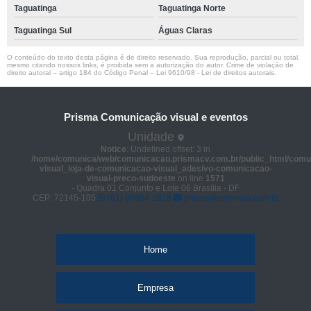
Taguatinga
Taguatinga Norte
Taguatinga Sul
Águas Claras
O conteúdo do texto desta página é de direito reservado. Sua reprodução, parcial ou total,
mesmo citando nossos links, é proibida sem a autorização do autor. Crime de violação de
direito autoral – artigo 184 do Código Penal –
Lei 9610/98 - Lei de direitos autorais
.
Prisma Comunicação visual e eventos
Unidade
Notice
: Undefined offset: 3 in
/home/comunica/web/comunicacao.prismacv.com.br/public_html/comu
visual_loja-de-comunicacao-visual_adesivo-comunicacao-
visual-preco-sudoeste
on line
1571
- Quadra 01 Conjunto e Lote 06 Brasília - DF
CEP: 72145-105
(61) 98664-2818
prisma@prismacv.com.br
Home
Empresa