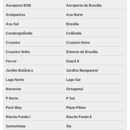
Aeroporto BSB
Aeroporto de Brasilia
Arniqueiras
Asa Norte
Asa Sul
Brasília
Candangolândia
Ceilândia
Cruzeiro
Cruzeiro Novo
Cruzeiro Velho
Entorno de Brasília
Fercal
Guará II
Jardim Botânico
Jardins Mangueiral
Lago Norte
Lago Sul
Noroeste
Octogonal
P Norte
P Sul
Park Way
Plano Piloto
Riacho Fundo I
Riacho Fundo II
Samambaia
Sia