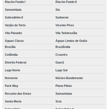
Riacho Fundo I
Riacho Fundo II
Samambaia
Sia
Sobradinho II
Sudoeste
Varjão do Torto
Vicente Pires
Vila Planalto
Vila Telebrasília
Águas Claras
Águas Lindas de Goiás
Brasília
Brazlândia
Ceilândia
Cruzeiro
Distrito Federal
Guará
Lago Norte
Lago Sul
Noroeste
Núcleo Bandeirante
Park Way
Plano Piloto
Recanto das Emas
Samambaia
Santa Maria
Scia