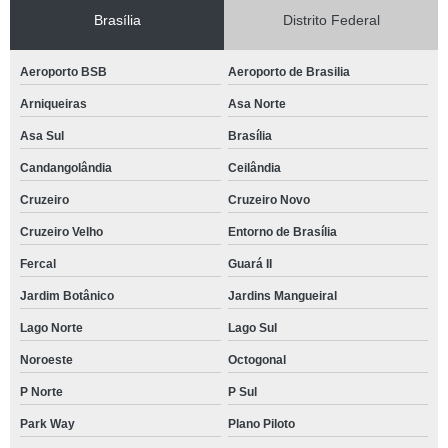
Brasília
Distrito Federal
Aeroporto BSB
Aeroporto de Brasilia
Arniqueiras
Asa Norte
Asa Sul
Brasília
Candangolândia
Ceilândia
Cruzeiro
Cruzeiro Novo
Cruzeiro Velho
Entorno de Brasília
Fercal
Guará II
Jardim Botânico
Jardins Mangueiral
Lago Norte
Lago Sul
Noroeste
Octogonal
P Norte
P Sul
Park Way
Plano Piloto