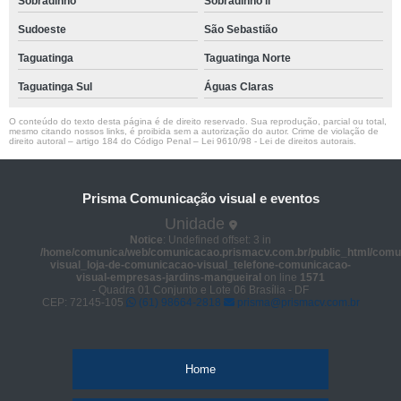
Sobradinho
Sobradinho ll
Sudoeste
São Sebastião
Taguatinga
Taguatinga Norte
Taguatinga Sul
Águas Claras
O conteúdo do texto desta página é de direito reservado. Sua reprodução, parcial ou total,
mesmo citando nossos links, é proibida sem a autorização do autor. Crime de violação de
direito autoral – artigo 184 do Código Penal –
Lei 9610/98 - Lei de direitos autorais
.
Prisma Comunicação visual e eventos
Unidade
Notice
: Undefined offset: 3 in
/home/comunica/web/comunicacao.prismacv.com.br/public_html/comu
visual_loja-de-comunicacao-visual_telefone-comunicacao-
visual-empresas-jardins-mangueiral
on line
1571
- Quadra 01 Conjunto e Lote 06 Brasília - DF
CEP: 72145-105
(61) 98664-2818
prisma@prismacv.com.br
Home