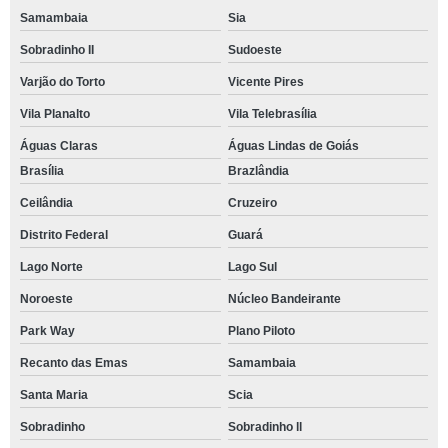
Samambaia
Sia
Sobradinho II
Sudoeste
Varjão do Torto
Vicente Pires
Vila Planalto
Vila Telebrasília
Águas Claras
Águas Lindas de Goiás
Brasília
Brazlândia
Ceilândia
Cruzeiro
Distrito Federal
Guará
Lago Norte
Lago Sul
Noroeste
Núcleo Bandeirante
Park Way
Plano Piloto
Recanto das Emas
Samambaia
Santa Maria
Scia
Sobradinho
Sobradinho ll