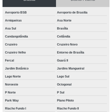
Aeroporto BSB
Aeroporto de Brasilia
Arniqueiras
Asa Norte
Asa Sul
Brasília
Candangolândia
Ceilândia
Cruzeiro
Cruzeiro Novo
Cruzeiro Velho
Entorno de Brasília
Fercal
Guará II
Jardim Botânico
Jardins Mangueiral
Lago Norte
Lago Sul
Noroeste
Octogonal
P Norte
P Sul
Park Way
Plano Piloto
Riacho Fundo I
Riacho Fundo II