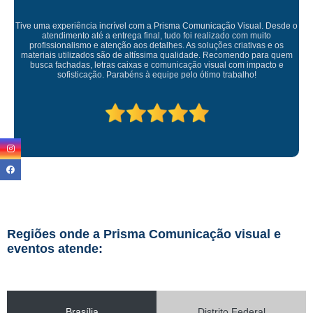
 Desde o
to
 e os
Empresa maravilhosa, entregue antes do prazo e a instalação
ra quem
ficou perfeita, indico de olhos fechados
cto e
Regiões onde a Prisma Comunicação visual e
eventos atende:
Brasília
Distrito Federal