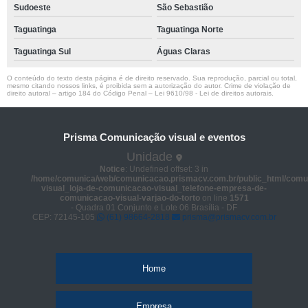
Sudoeste
São Sebastião
Taguatinga
Taguatinga Norte
Taguatinga Sul
Águas Claras
O conteúdo do texto desta página é de direito reservado. Sua reprodução, parcial ou total,
mesmo citando nossos links, é proibida sem a autorização do autor. Crime de violação de
direito autoral – artigo 184 do Código Penal –
Lei 9610/98 - Lei de direitos autorais
.
Prisma Comunicação visual e eventos
Unidade
Notice
: Undefined offset: 3 in
/home/comunica/web/comunicacao.prismacv.com.br/public_html/comu
visual_loja-de-comunicacao-visual_telefone-empresa-de-
comunicacao-visual-varjao-do-torto
on line
1571
- Quadra 01 Conjunto e Lote 06 Brasília - DF
CEP: 72145-105
(61) 98664-2818
prisma@prismacv.com.br
Home
Empresa