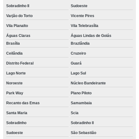
Sobradinho II
Sudoeste
Varjão do Torto
Vicente Pires
Vila Planalto
Vila Telebrasília
Águas Claras
Águas Lindas de Goiás
Brasília
Brazlândia
Ceilândia
Cruzeiro
Distrito Federal
Guará
Lago Norte
Lago Sul
Noroeste
Núcleo Bandeirante
Park Way
Plano Piloto
Recanto das Emas
Samambaia
Santa Maria
Scia
Sobradinho
Sobradinho ll
Sudoeste
São Sebastião