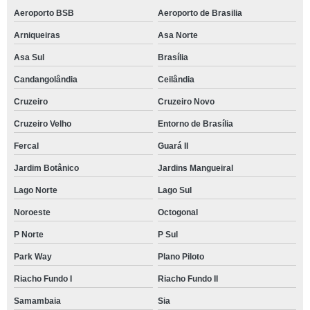
Aeroporto BSB
Aeroporto de Brasilia
Arniqueiras
Asa Norte
Asa Sul
Brasília
Candangolândia
Ceilândia
Cruzeiro
Cruzeiro Novo
Cruzeiro Velho
Entorno de Brasília
Fercal
Guará II
Jardim Botânico
Jardins Mangueiral
Lago Norte
Lago Sul
Noroeste
Octogonal
P Norte
P Sul
Park Way
Plano Piloto
Riacho Fundo I
Riacho Fundo II
Samambaia
Sia