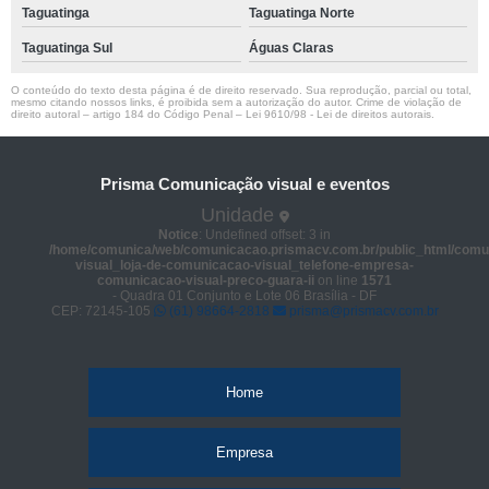
Taguatinga
Taguatinga Norte
Taguatinga Sul
Águas Claras
O conteúdo do texto desta página é de direito reservado. Sua reprodução, parcial ou total,
mesmo citando nossos links, é proibida sem a autorização do autor. Crime de violação de
direito autoral – artigo 184 do Código Penal –
Lei 9610/98 - Lei de direitos autorais
.
Prisma Comunicação visual e eventos
Unidade
Notice
: Undefined offset: 3 in
/home/comunica/web/comunicacao.prismacv.com.br/public_html/comu
visual_loja-de-comunicacao-visual_telefone-empresa-
comunicacao-visual-preco-guara-ii
on line
1571
- Quadra 01 Conjunto e Lote 06 Brasília - DF
CEP: 72145-105
(61) 98664-2818
prisma@prismacv.com.br
Home
Empresa