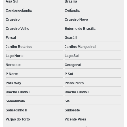
Asa Sul
Brasília
Candangolândia
Ceilândia
Cruzeiro
Cruzeiro Novo
Cruzeiro Velho
Entorno de Brasília
Fercal
Guará II
Jardim Botânico
Jardins Mangueiral
Lago Norte
Lago Sul
Noroeste
Octogonal
P Norte
P Sul
Park Way
Plano Piloto
Riacho Fundo I
Riacho Fundo II
Samambaia
Sia
Sobradinho II
Sudoeste
Varjão do Torto
Vicente Pires