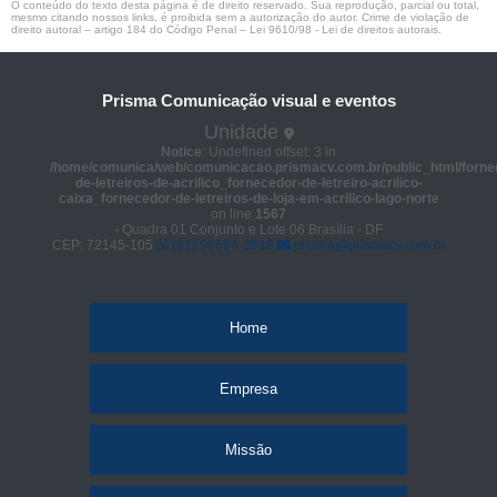
O conteúdo do texto desta página é de direito reservado. Sua reprodução, parcial ou total,
mesmo citando nossos links, é proibida sem a autorização do autor. Crime de violação de
direito autoral – artigo 184 do Código Penal –
Lei 9610/98 - Lei de direitos autorais
.
Prisma Comunicação visual e eventos
Unidade
Notice
: Undefined offset: 3 in
/home/comunica/web/comunicacao.prismacv.com.br/public_html/forne
de-letreiros-de-acrilico_fornecedor-de-letreiro-acrilico-
caixa_fornecedor-de-letreiros-de-loja-em-acrilico-lago-norte
on line
1567
- Quadra 01 Conjunto e Lote 06 Brasília - DF
CEP: 72145-105
(61) 98664-2818
prisma@prismacv.com.br
Home
Empresa
Missão