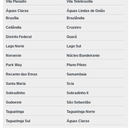
Vila Planalto
Vila Telebrasília
Águas Claras
Águas Lindas de Goiás
Brasília
Brazlândia
Ceilândia
Cruzeiro
Distrito Federal
Guará
Lago Norte
Lago Sul
Noroeste
Núcleo Bandeirante
Park Way
Plano Piloto
Recanto das Emas
Samambaia
Santa Maria
Scia
Sobradinho
Sobradinho ll
Sudoeste
São Sebastião
Taguatinga
Taguatinga Norte
Taguatinga Sul
Águas Claras