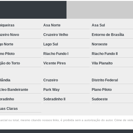
Letreiro de Acrílico com Led
Letreiro de 
Letreiro em Acrílico
Letreiro em Acr
iqueiras
Asa Norte
Asa Sul
Letreiro Luminoso Acrílico
Letreiro 
uzeiro Novo
Cruzeiro Velho
Entorno de Brasília
Letreiro de Led para Fachada
Let
go Norte
Lago Sul
Noroeste
Letreiro Iluminado Fachada
Letreiro 
no Piloto
Riacho Fundo I
Riacho Fundo II
Letreiro Luminoso para Fachada
jão do Torto
Vicente Pires
Vila Planalto
Letreiro para Fachada
lândia
Cruzeiro
Distrito Federal
cleo Bandeirante
Park Way
Plano Piloto
bradinho
Sobradinho ll
Sudoeste
uas Claras
rcial ou total, mesmo citando nossos links, é proibida sem a autorização do autor. Crime de viol