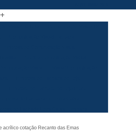
(61) 98664-2818
ão Visual de Loja
Comunicação Visual Df
a
Comunicação Visual Fachada
Empresa de Comunicação Visual
rasilia
Grafica Comunicação Visual
 Comunicação Visual
Visual Comunicação
aixa
Empresa de Fachada de Loja
m
Empresa de Fachada de Loja Placa
Empresa de Fachada em Letra Caixa
resa de Fachada Letra Caixa Iluminada
Empresa de Fachada Loja Acrílico
de acrílico cotação Recanto das Emas
al
Empresa de Fachada para Loja