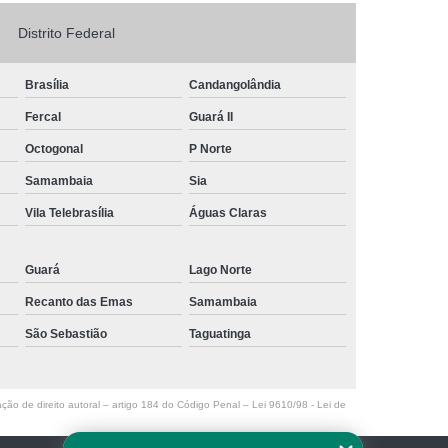
Logo em Acrílico
Letreiro de Loja em Acrílico
Distrito Federal
ílico com Led
Letreiro Letra em Acrílico
Brasília
Candangolândia
de Fachada
Letreiro de Fachada de Loja
Fercal
Guará II
reiro Fachada
Letreiro Fachada Loja
Octogonal
P Norte
Loja Fachada
Letreiro Luminoso Fachada
Samambaia
Sia
Letreiro Luminoso para Fachada de Loja
Vila Telebrasília
Águas Claras
Letreiro para Fachada de Loja
Guará
Lago Norte
Recanto das Emas
Samambaia
São Sebastião
Taguatinga
ação de direito autoral – artigo 184 do Código Penal –
Lei 9610/98 - Lei de