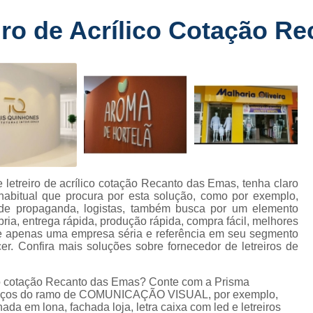
Fabricante de Letreiro de Led Fachada
r
iro de Acrílico Cotação R
Fabricante de Letre
Fabricante de Letreiro 
s
Fabricante de Letreiro Iluminado Fachad
Fabricante de Letreiro Led Loja Fachada
a
Fabricante de Letreiro Luminoso Fachada
e
Fabricante de Letreiro L
ra
Fabricante de Letreiro para Fachada de S
 letreiro de acrílico cotação Recanto das Emas, tenha claro
 habitual que procura por esta solução, como por exemplo,
Fachada de Loja
Fachada de L
s de propaganda, logistas, também busca por um elemento
ria, entrega rápida, produção rápida, compra fácil, melhores
Fachada em Acm
Fachada em
ue apenas uma empresa séria e referência em seu segmento
. Confira mais soluções sobre fornecedor de letreiros de
Fachada Letra Caixa Iluminada
Fachada Loja Comercial
Fachada para L
lico cotação Recanto das Emas? Conte com a Prisma
erviços do ramo de COMUNICAÇÃO VISUAL, por exemplo,
Fornecedor de Fachada de Loja
F
da em lona, fachada loja, letra caixa com led e letreiros