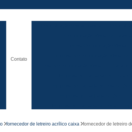
ão
Comunicação Visual Brasilia
Comunicaç
Comunicação Visual em Brasili
e
Empresa Comunicação Visual
e
Empresa de Comunicação Visual em B
Contato
de
Loja de Comunicação Visual
Placa de
a
Empresa de Fachada com Letra C
e
Empresa de Fachada de Loja em Ac
Empresa de Fachada em Acm
r
s
Empresa de Fachada em Lona
Emp
Empresa de Fachada Loja
r
co
fornecedor de letreiro acrílico caixa
fornecedor de letreiro 
Empresa de Fachada Loja Comerci