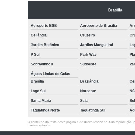
Brasília
Aeroporto BSB
Aeroporto de Brasilia
Arn
Ceilândia
Cruzeiro
Cr
Jardim Botânico
Jardins Mangueiral
La
P Sul
Park Way
Pla
Sobradinho II
Sudoeste
Var
Águas Lindas de Goiás
Brasília
Brazlândia
Cei
Lago Sul
Noroeste
Nú
Santa Maria
Scia
So
Taguatinga Norte
Taguatinga Sul
Ág
O conteúdo do texto desta página é de direito reservado. Sua reprodução, pa
direitos autorais
.