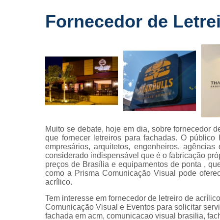
Fornecedo
Fornecedor de Letre
de letreiros
para
fachadas
Impressõe
digitais
Letras caix
Letreiros d
acrílico
Letreiros pa
Muito se debate, hoje em dia, sobre fornecedor de
fachadas
que fornecer letreiros para fachadas. O público
empresários, arquitetos, engenheiros, agência
considerado indispensável que é o fabricação próp
preços de Brasília e equipamentos de ponta , q
como a Prisma Comunicação Visual pode oferecer
acrílico.
Tem interesse em fornecedor de letreiro de acrí
Comunicação Visual e Eventos para solicitar s
fachada em acm, comunicacao visual brasilia, facha