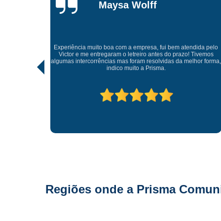
Gonçalves
Tive uma experiência incrível com a Prisma Comunicaçã
Visual. Desde o atendimento até a entrega final, tudo foi
tendida pelo
realizado com muito profissionalismo e atenção aos detalh
o! Tivemos
As soluções criativas e os materiais utilizados são de altíss
melhor forma,
qualidade. Recomendo para quem busca fachadas, letra
caixas e comunicação visual com impacto e sofisticação.
Parabéns à equipe pelo ótimo trabalho!
Regiões onde a Prisma Comunic