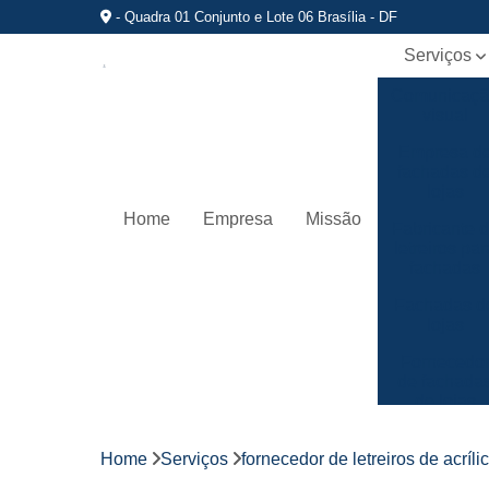
- Quadra 01 Conjunto e Lote 06 Brasília - DF
Serviços
Comunicaç
visual
Empresa d
fachadas d
lojas
Home
Empresa
Missão
Fabricante 
letreiros par
fachadas
Fachadas d
lojas
Fornecedo
de fachada
de lojas
Fornecedo
de letreiros
Home
Serviços
fornecedor de letreiros de acríli
de acrílico