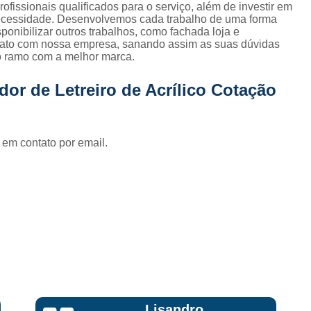
Fornecedor de Fachada de Loja Pla
fissionais qualificados para o serviço, além de investir em
ecessidade. Desenvolvemos cada trabalho de uma forma
Fornecedor de Fachada em Letra Ca
ponibilizar outros trabalhos, como fachada loja e
ntato com nossa empresa, sanando assim as suas dúvidas
Fornecedor de Fachada Letra Caixa I
lo ramo com a melhor marca.
Fornecedor de Fachada Loja Acrílico
or de Letreiro de Acrílico Cotação
Fornecedor de Fachada para Loja
Fornecedor de Letreiro Acrílico
 em contato por email.
Fornecedor de Letreiro Acrílico Ilumin
Fornecedor de Letreiro de Acrílico com Led
Fornecedor de Letreiro de Loja em Acrí
Fornecedor de Letreiro em Acrílico com Le
Fornecedor de Letreiro Luminoso Acríli
Fornecedor de Letreiro de Fachada de Loja
Fornecedor de Letreiro Fachada