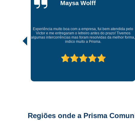
Maysa Wolff
Experiência muito boa com a empresa, fui bem atendida pelo
serviço,
Victor e me entregaram o letreiro antes do prazo! Tivemos
ado pelo
algumas intercorrências mas foram resolvidas da melhor forma
indico muito a Prisma.
Regiões onde a Prisma Comunic