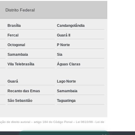
Logo em Acrílico
Letreiro de Loja em Acrílico
Distrito Federal
ílico com Led
Letreiro Letra em Acrílico
Brasília
Candangolândia
de Fachada
Letreiro de Fachada de Loja
Fercal
Guará II
reiro Fachada
Letreiro Fachada Loja
Octogonal
P Norte
Loja Fachada
Letreiro Luminoso Fachada
Samambaia
Sia
Letreiro Luminoso para Fachada de Loja
Vila Telebrasília
Águas Claras
Letreiro para Fachada de Loja
Guará
Lago Norte
Recanto das Emas
Samambaia
São Sebastião
Taguatinga
ação de direito autoral – artigo 184 do Código Penal –
Lei 9610/98 - Lei de