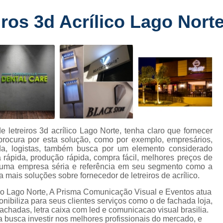
Fabricante de Letreiro de Led Fachada
r
ros 3d Acrílico Lago Nort
Fabricante de Letre
Fabricante de Letreiro 
s
Fabricante de Letreiro Iluminado Fachad
Fabricante de Letreiro Led Loja Fachada
a
Fabricante de Letreiro Luminoso Fachada
e
Fabricante de Letreiro L
ra
Fabricante de Letreiro para Fachada de S
 letreiros 3d acrílico Lago Norte, tenha claro que fornecer
 procura por esta solução, como por exemplo, empresários,
Fachada de Loja
Fachada de L
da, logistas, também busca por um elemento considerado
a rápida, produção rápida, compra fácil, melhores preços de
Fachada em Acm
Fachada em
 uma empresa séria e referência em seu segmento como a
mais soluções sobre fornecedor de letreiros de acrílico.
Fachada Letra Caixa Iluminada
lico Lago Norte, A Prisma Comunicação Visual e Eventos atua
Fachada Loja Comercial
Fachada para L
liza para seus clientes serviços como o de fachada loja,
fachadas, letra caixa com led e comunicacao visual brasilia.
Fornecedor de Fachada de Loja
F
 busca investir nos melhores profissionais do mercado, e