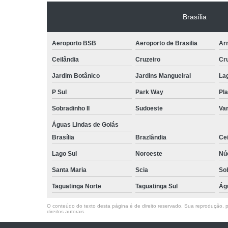
Brasília
Aeroporto BSB
Aeroporto de Brasilia
Arn
Ceilândia
Cruzeiro
Cr
Jardim Botânico
Jardins Mangueiral
La
P Sul
Park Way
Pla
Sobradinho II
Sudoeste
Var
Águas Lindas de Goiás
Brasília
Brazlândia
Cei
Lago Sul
Noroeste
Nú
Santa Maria
Scia
So
Taguatinga Norte
Taguatinga Sul
Ág
O conteúdo do texto desta página é de direito reservado. Sua reprodução, pa
direitos autorais
.