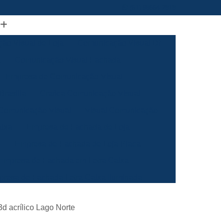
(61) 98664-2818
ão Visual de Loja
Comunicação Visual Df
a
Comunicação Visual Fachada
Empresa de Comunicação Visual
rasilia
Grafica Comunicação Visual
 Comunicação Visual
Visual Comunicação
aixa
Empresa de Fachada de Loja
m
Empresa de Fachada de Loja Placa
Empresa de Fachada em Letra Caixa
resa de Fachada Letra Caixa Iluminada
Empresa de Fachada Loja Acrílico
3d acrílico Lago Norte
al
Empresa de Fachada para Loja