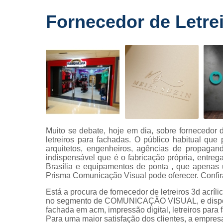
Fornecedo
Fornecedor de Letrei
de letreiros
para
fachadas
Impressõe
digitais
Letras caix
Letreiros d
acrílico
Letreiros pa
Muito se debate, hoje em dia, sobre fornecedor de
fachadas
letreiros para fachadas. O público habitual que
arquitetos, engenheiros, agências de propagan
indispensável que é o fabricação própria, entreg
Brasília e equipamentos de ponta , que apenas
Prisma Comunicação Visual pode oferecer. Confira 
Está a procura de fornecedor de letreiros 3d acrí
no segmento de COMUNICAÇÃO VISUAL, e disponibi
fachada em acm, impressão digital, letreiros para 
Para uma maior satisfação dos clientes, a empresa