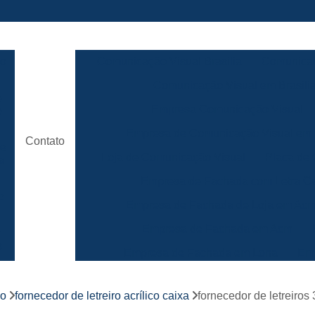
ão
Comunicação Visual Brasilia
Comunicaç
Comunicação Visual em Brasili
e
Empresa Comunicação Visual
e
Empresa de Comunicação Visual em B
Contato
de
Loja de Comunicação Visual
Placa de
a
Empresa de Fachada com Letra C
e
Empresa de Fachada de Loja em Ac
Empresa de Fachada em Acm
r
s
Empresa de Fachada em Lona
Emp
Empresa de Fachada Loja
r
co
fornecedor de letreiro acrílico caixa
fornecedor de letreiros 
Empresa de Fachada Loja Comerci