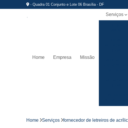
- Quadra 01 Conjunto e Lote 06 Brasília - DF
Serviços
Comunicaç
visual
Empresa d
fachadas d
lojas
Home
Empresa
Missão
Fabricante 
letreiros par
fachadas
Fachadas d
lojas
Fornecedo
de fachada
de lojas
Fornecedo
de letreiros
Home
Serviços
fornecedor de letreiros de acríli
de acrílico