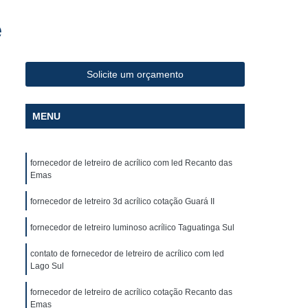
Fabricante de Letreiro de Led Fachada de Loja
e
iro de Led para Fachada
de Led para Fachada de Loja
Solicite um orçamento
a
Fabricante de Letreiro Led de Fachada
Fabricante de Letreiro Led para Fachada Loja
MENU
Fabricante de Letreiro Luminoso para Fachada
uminoso para Fachada de Loja
fornecedor de letreiro de acrílico com led Recanto das
alão de Beleza
Fachada com Letra Caixa
Emas
oja em Acm
Fachada de Loja Placa
fornecedor de letreiro 3d acrílico cotação Guará II
 Letra Caixa
Fachada em Lona
fornecedor de letreiro luminoso acrílico Taguatinga Sul
Fachada Loja
Fachada Loja Acrílico
contato de fornecedor de letreiro de acrílico com led
oja
Fornecedor de Fachada com Letra Caixa
Lago Sul
ornecedor de Fachada de Loja em Acm
fornecedor de letreiro de acrílico cotação Recanto das
Emas