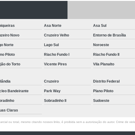
Letreiro de Acrílico com Led
Letreiro de 
Letreiro em Acrílico
Letreiro em Acr
iqueiras
Asa Norte
Asa Sul
Letreiro Luminoso Acrílico
Letreiro 
uzeiro Novo
Cruzeiro Velho
Entorno de Brasília
Letreiro de Led para Fachada
Let
go Norte
Lago Sul
Noroeste
Letreiro Iluminado Fachada
Letreiro 
no Piloto
Riacho Fundo I
Riacho Fundo II
Letreiro Luminoso para Fachada
jão do Torto
Vicente Pires
Vila Planalto
Letreiro para Fachada
lândia
Cruzeiro
Distrito Federal
cleo Bandeirante
Park Way
Plano Piloto
bradinho
Sobradinho ll
Sudoeste
uas Claras
rcial ou total, mesmo citando nossos links, é proibida sem a autorização do autor. Crime de viol