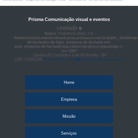
Prisma Comunicação visual e eventos
Unidade
Notice
: Undefined offset: 3 in
/home/comunica/web/comunicacao.prismacv.com.br/public_html/empr
de-fachadas-de-lojas_empresa-de-fachada-em-
acm_empresa-de-fachada-loja-comercial-preco-taguatinga
on
line
1567
- Quadra 01 Conjunto e Lote 06 Brasília - DF
CEP: 72145-105
(61) 98664-2818
prisma@prismacv.com.br
Home
Empresa
Missão
Serviços