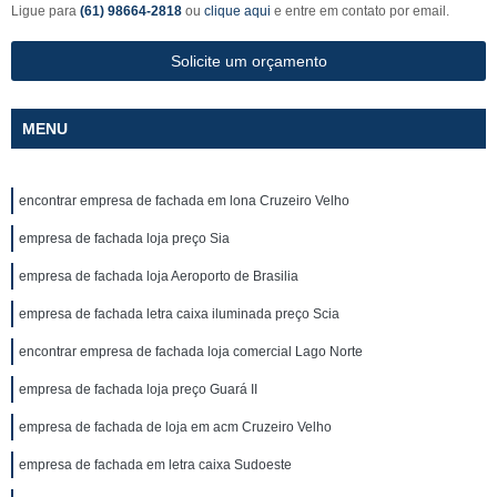
Ligue para
(61) 98664-2818
ou
clique aqui
e entre em contato por email.
Solicite um orçamento
MENU
encontrar empresa de fachada em lona Cruzeiro Velho
empresa de fachada loja preço Sia
empresa de fachada loja Aeroporto de Brasilia
empresa de fachada letra caixa iluminada preço Scia
encontrar empresa de fachada loja comercial Lago Norte
empresa de fachada loja preço Guará II
empresa de fachada de loja em acm Cruzeiro Velho
empresa de fachada em letra caixa Sudoeste