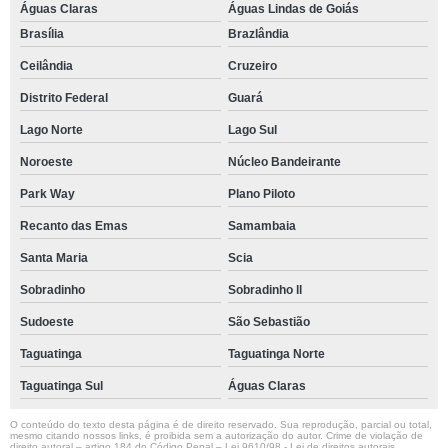
Águas Claras
Águas Lindas de Goiás
Brasília
Brazlândia
Ceilândia
Cruzeiro
Distrito Federal
Guará
Lago Norte
Lago Sul
Noroeste
Núcleo Bandeirante
Park Way
Plano Piloto
Recanto das Emas
Samambaia
Santa Maria
Scia
Sobradinho
Sobradinho ll
Sudoeste
São Sebastião
Taguatinga
Taguatinga Norte
Taguatinga Sul
Águas Claras
O conteúdo do texto desta página é de direito reservado. Sua reprodução, parcial ou total,
mesmo citando nossos links, é proibida sem a autorização do autor. Crime de violação de
direito autoral – artigo 184 do Código Penal –
Lei 9610/98 - Lei de direitos autorais
.