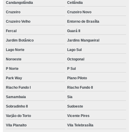
Candangolândia
Ceilândia
Cruzeiro
Cruzeiro Novo
Cruzeiro Velho
Entorno de Brasília
Fercal
Guará II
Jardim Botânico
Jardins Mangueiral
Lago Norte
Lago Sul
Noroeste
Octogonal
P Norte
P Sul
Park Way
Plano Piloto
Riacho Fundo I
Riacho Fundo II
Samambaia
Sia
Sobradinho II
Sudoeste
Varjão do Torto
Vicente Pires
Vila Planalto
Vila Telebrasília