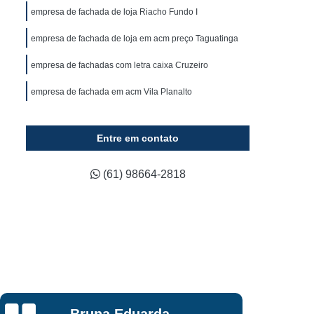
ca
Fornecedor de Fachada em Acm
empresa de fachada de loja Riacho Fundo I
ixa
Fornecedor de Fachada em Lona
empresa de fachada de loja em acm preço Taguatinga
luminada
Fornecedor de Fachada Loja
empresa de fachadas com letra caixa Cruzeiro
Fornecedor de Fachada Loja Comercial
empresa de fachada em acm Vila Planalto
Fornecedor de Letreiro 3d Acrílico
Fornecedor de Letreiro Acrílico Caixa
Entre em contato
ado
Fornecedor de Letreiro de Acrílico
Fornecedor de Letreiro de Logo em Acrílico
(61) 98664-2818
lico
Fornecedor de Letreiro em Acrílico
d
Fornecedor de Letreiro Letra em Acrílico
co
Fornecedor de Letreiro de Fachada
Fornecedor de Letreiro de Led para Fachada
Fornecedor de Letreiro Fachada Loja
Rafael Araujo