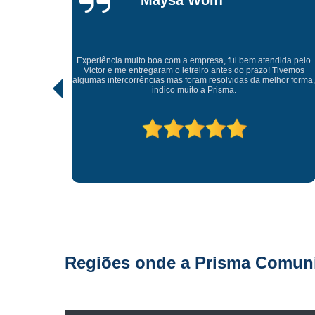
Gonçalves
Tive uma experiência incrível com a Prisma Comunicação
Visual. Desde o atendimento até a entrega final, tudo foi
ida pelo
realizado com muito profissionalismo e atenção aos detalhes.
Tivemos
As soluções criativas e os materiais utilizados são de altíssima
hor forma,
qualidade. Recomendo para quem busca fachadas, letras
caixas e comunicação visual com impacto e sofisticação.
Parabéns à equipe pelo ótimo trabalho!
Regiões onde a Prisma Comunic