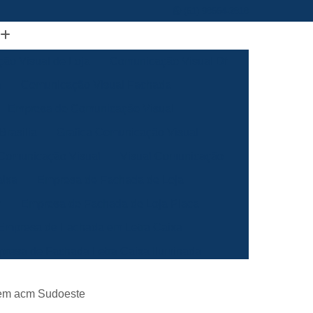
(61) 98664-2818
ão Visual de Loja
Comunicação Visual Df
a
Comunicação Visual Fachada
Empresa de Comunicação Visual
rasilia
Grafica Comunicação Visual
 Comunicação Visual
Visual Comunicação
aixa
Empresa de Fachada de Loja
m
Empresa de Fachada de Loja Placa
Empresa de Fachada em Letra Caixa
resa de Fachada Letra Caixa Iluminada
Empresa de Fachada Loja Acrílico
 em acm Sudoeste
al
Empresa de Fachada para Loja