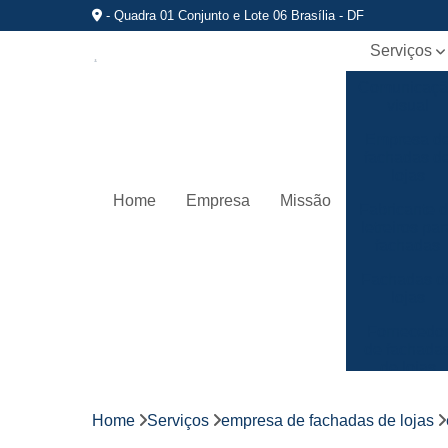
- Quadra 01 Conjunto e Lote 06 Brasília - DF
Serviços
Comunicaç
visual
Empresa d
fachadas d
lojas
Home
Empresa
Missão
Fabricante 
letreiros par
fachadas
Fachadas d
lojas
Fornecedo
de fachada
de lojas
Fornecedo
de letreiros
Home
Serviços
empresa de fachadas de lojas
de acrílico