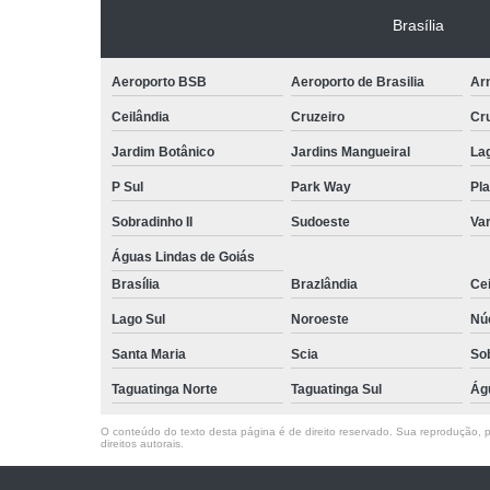
Brasília
Aeroporto BSB
Aeroporto de Brasilia
Arn
Ceilândia
Cruzeiro
Cr
Jardim Botânico
Jardins Mangueiral
La
P Sul
Park Way
Pla
Sobradinho II
Sudoeste
Var
Águas Lindas de Goiás
Brasília
Brazlândia
Cei
Lago Sul
Noroeste
Nú
Santa Maria
Scia
So
Taguatinga Norte
Taguatinga Sul
Ág
O conteúdo do texto desta página é de direito reservado. Sua reprodução, pa
direitos autorais
.