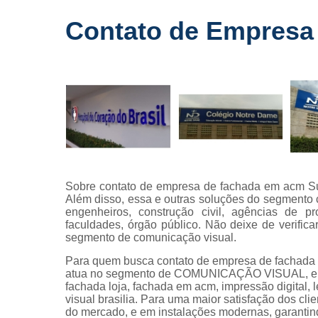
Fornecedo
Contato de Empresa
de letreiros
para
fachadas
Impressõe
digitais
Letras caix
Letreiros d
acrílico
Letreiros pa
Sobre contato de empresa de fachada em acm Sudo
fachadas
Além disso, essa e outras soluções do segmento c
engenheiros, construção civil, agências de pr
faculdades, órgão público. Não deixe de verifi
segmento de comunicação visual.
Para quem busca contato de empresa de fachada
atua no segmento de COMUNICAÇÃO VISUAL, e dis
fachada loja, fachada em acm, impressão digital, 
visual brasilia. Para uma maior satisfação dos cli
do mercado, e em instalações modernas, garantin