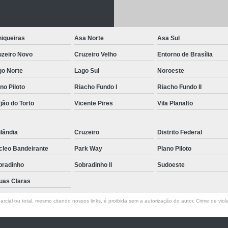
Letreiro de Acrílico com Led
Letreiro de 
Letreiro em Acrílico
Letreiro em Acr
iqueiras
Asa Norte
Asa Sul
Letreiro Luminoso Acrílico
Letreiro 
uzeiro Novo
Cruzeiro Velho
Entorno de Brasília
Letreiro de Led para Fachada
Let
go Norte
Lago Sul
Noroeste
Letreiro Iluminado Fachada
Letreiro 
no Piloto
Riacho Fundo I
Riacho Fundo II
Letreiro Luminoso para Fachada
jão do Torto
Vicente Pires
Vila Planalto
Letreiro para Fachada
lândia
Cruzeiro
Distrito Federal
cleo Bandeirante
Park Way
Plano Piloto
bradinho
Sobradinho ll
Sudoeste
uas Claras
rcial ou total, mesmo citando nossos links, é proibida sem a autorização do autor. Crime de viol