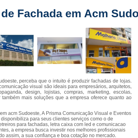
Fabricante de Letreiro de Led Fachada
r
 de Fachada em Acm Sudo
Fabricante de Letre
Fabricante de Letreiro 
s
Fabricante de Letreiro Iluminado Fachad
Fabricante de Letreiro Led Loja Fachada
a
Fabricante de Letreiro Luminoso Fachada
e
Fabricante de Letreiro L
ra
Fabricante de Letreiro para Fachada de S
este, perceba que o intuito é produzir fachadas de lojas.
omunicação visual são ideais para empresários, arquitetos,
Fachada de Loja
Fachada de L
opaganda, design, lojistas, compras, marketing, escolas,
car também mais soluções que a empresa oferece quanto ao
Fachada em Acm
Fachada em
Fachada Letra Caixa Iluminada
 em acm Sudoeste, A Prisma Comunicação Visual e Eventos
ponibiliza para seus clientes serviços como o de
Fachada Loja Comercial
Fachada para L
letreiros para fachadas, letra caixa com led e comunicacao
entes, a empresa busca investir nos melhores profissionais
Fornecedor de Fachada de Loja
F
do assim, a sua confiança e boa cotação no mercado.