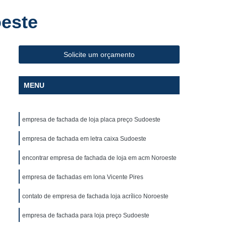
Fabricante de Letreiro de Led Fachada de Loja
este
iro de Led para Fachada
de Led para Fachada de Loja
Solicite um orçamento
a
Fabricante de Letreiro Led de Fachada
Fabricante de Letreiro Led para Fachada Loja
MENU
Fabricante de Letreiro Luminoso para Fachada
uminoso para Fachada de Loja
empresa de fachada de loja placa preço Sudoeste
alão de Beleza
Fachada com Letra Caixa
empresa de fachada em letra caixa Sudoeste
oja em Acm
Fachada de Loja Placa
encontrar empresa de fachada de loja em acm Noroeste
 Letra Caixa
Fachada em Lona
empresa de fachadas em lona Vicente Pires
Fachada Loja
Fachada Loja Acrílico
oja
Fornecedor de Fachada com Letra Caixa
contato de empresa de fachada loja acrílico Noroeste
ornecedor de Fachada de Loja em Acm
empresa de fachada para loja preço Sudoeste