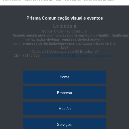
Prisma Comunicação visual e eventos
Unidade
Notice
: Undefined offset: 3 in
/home/comunica/web/comunicacao.prismacv.com.br/public_html/empr
de-fachadas-de-lojas_empresa-de-fachada-em-
acm_empresa-de-fachada-loja-comercial-aguas-claras
on line
1567
- Quadra 01 Conjunto e Lote 06 Brasília - DF
CEP: 72145-105
(61) 98664-2818
prisma@prismacv.com.br
Home
Empresa
Missão
Serviços