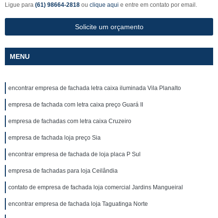
Ligue para
(61) 98664-2818
ou
clique aqui
e entre em contato por email.
Solicite um orçamento
MENU
encontrar empresa de fachada letra caixa iluminada Vila Planalto
empresa de fachada com letra caixa preço Guará II
empresa de fachadas com letra caixa Cruzeiro
empresa de fachada loja preço Sia
encontrar empresa de fachada de loja placa P Sul
empresa de fachadas para loja Ceilândia
contato de empresa de fachada loja comercial Jardins Mangueiral
encontrar empresa de fachada loja Taguatinga Norte