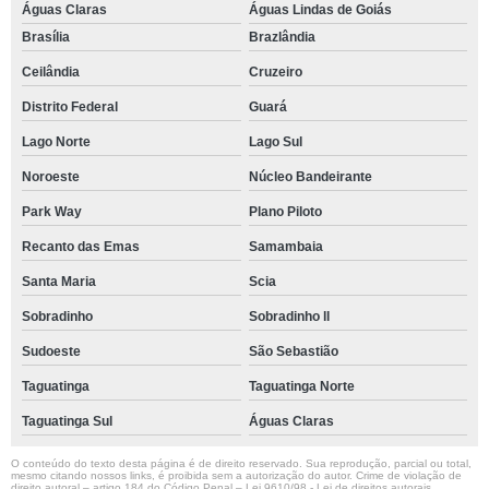
Águas Claras
Águas Lindas de Goiás
Brasília
Brazlândia
Ceilândia
Cruzeiro
Distrito Federal
Guará
Lago Norte
Lago Sul
Noroeste
Núcleo Bandeirante
Park Way
Plano Piloto
Recanto das Emas
Samambaia
Santa Maria
Scia
Sobradinho
Sobradinho ll
Sudoeste
São Sebastião
Taguatinga
Taguatinga Norte
Taguatinga Sul
Águas Claras
O conteúdo do texto desta página é de direito reservado. Sua reprodução, parcial ou total,
mesmo citando nossos links, é proibida sem a autorização do autor. Crime de violação de
direito autoral – artigo 184 do Código Penal –
Lei 9610/98 - Lei de direitos autorais
.