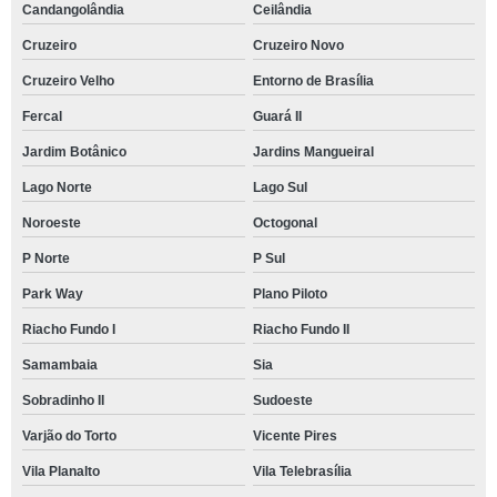
Candangolândia
Ceilândia
Cruzeiro
Cruzeiro Novo
Cruzeiro Velho
Entorno de Brasília
Fercal
Guará II
Jardim Botânico
Jardins Mangueiral
Lago Norte
Lago Sul
Noroeste
Octogonal
P Norte
P Sul
Park Way
Plano Piloto
Riacho Fundo I
Riacho Fundo II
Samambaia
Sia
Sobradinho II
Sudoeste
Varjão do Torto
Vicente Pires
Vila Planalto
Vila Telebrasília