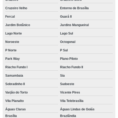
Cruzeiro Velho
Entorno de Brasília
Fercal
Guará II
Jardim Botânico
Jardins Mangueiral
Lago Norte
Lago Sul
Noroeste
Octogonal
P Norte
P Sul
Park Way
Plano Piloto
Riacho Fundo I
Riacho Fundo II
Samambaia
Sia
Sobradinho II
Sudoeste
Varjão do Torto
Vicente Pires
Vila Planalto
Vila Telebrasília
Águas Claras
Águas Lindas de Goiás
Brasília
Brazlândia