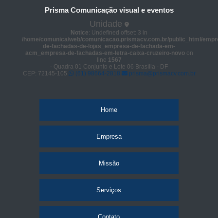
Prisma Comunicação visual e eventos
Unidade
Notice
: Undefined offset: 3 in
/home/comunica/web/comunicacao.prismacv.com.br/public_html/empr
de-fachadas-de-lojas_empresa-de-fachada-em-
acm_empresa-de-fachadas-em-letra-caixa-cruzeiro-novo
on
line
1567
- Quadra 01 Conjunto e Lote 06 Brasília - DF
CEP: 72145-105
(61) 98664-2818
prisma@prismacv.com.br
Home
Empresa
Missão
Serviços
Contato