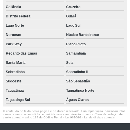
Ceilândia
Cruzeiro
Distrito Federal
Guará
Lago Norte
Lago Sul
Noroeste
Núcleo Bandeirante
Park Way
Plano Piloto
Recanto das Emas
Samambaia
Santa Maria
Scia
Sobradinho
Sobradinho ll
Sudoeste
São Sebastião
Taguatinga
Taguatinga Norte
Taguatinga Sul
Águas Claras
O conteúdo do texto desta página é de direito reservado. Sua reprodução, parcial ou total,
mesmo citando nossos links, é proibida sem a autorização do autor. Crime de violação de
direito autoral – artigo 184 do Código Penal –
Lei 9610/98 - Lei de direitos autorais
.