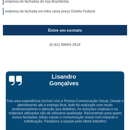
empresa de fachadas de loja Brazlândia
empresa de fachada em letra caixa preço Distrito Federal
Entre em contato
(61) 98664-2818
Bruna Eduarda
 Desde o
to
 e os
Empresa maravilhosa, entregue antes do prazo e a instalação
ra quem
ficou perfeita, indico de olhos fechados
cto e