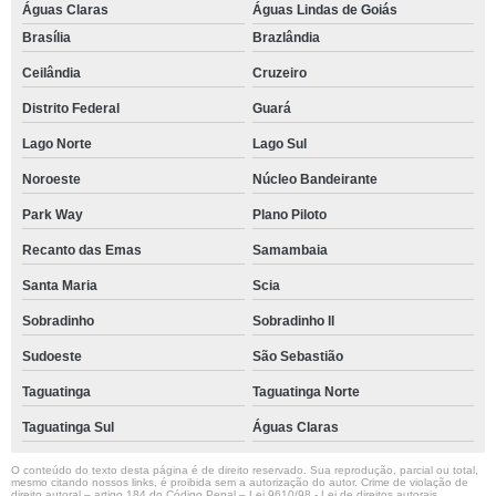
Águas Claras
Águas Lindas de Goiás
Brasília
Brazlândia
Ceilândia
Cruzeiro
Distrito Federal
Guará
Lago Norte
Lago Sul
Noroeste
Núcleo Bandeirante
Park Way
Plano Piloto
Recanto das Emas
Samambaia
Santa Maria
Scia
Sobradinho
Sobradinho ll
Sudoeste
São Sebastião
Taguatinga
Taguatinga Norte
Taguatinga Sul
Águas Claras
O conteúdo do texto desta página é de direito reservado. Sua reprodução, parcial ou total,
mesmo citando nossos links, é proibida sem a autorização do autor. Crime de violação de
direito autoral – artigo 184 do Código Penal –
Lei 9610/98 - Lei de direitos autorais
.