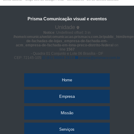
Prisma Comunicação visual e eventos
Unidade
Notice
: Undefined offset: 3 in
/home/comunica/web/comunicacao.prismacv.com.br/public_html/empr
de-fachadas-de-lojas_empresa-de-fachada-em-
acm_empresa-de-fachada-em-lona-preco-distrito-federal
on
line
1567
- Quadra 01 Conjunto e Lote 06 Brasília - DF
CEP: 72145-105
(61) 98664-2818
prisma@prismacv.com.br
Home
Empresa
Missão
Serviços