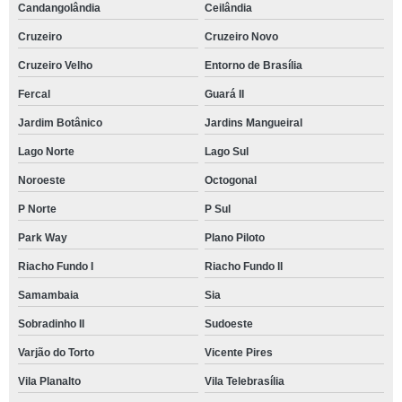
Candangolândia
Ceilândia
Cruzeiro
Cruzeiro Novo
Cruzeiro Velho
Entorno de Brasília
Fercal
Guará II
Jardim Botânico
Jardins Mangueiral
Lago Norte
Lago Sul
Noroeste
Octogonal
P Norte
P Sul
Park Way
Plano Piloto
Riacho Fundo I
Riacho Fundo II
Samambaia
Sia
Sobradinho II
Sudoeste
Varjão do Torto
Vicente Pires
Vila Planalto
Vila Telebrasília