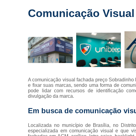
Fornecedo
Comunicação Visual 
de letreiros
para
fachadas
Impressõe
digitais
Letras caix
Letreiros d
acrílico
Letreiros pa
A comunicação visual fachada preço Sobradinho 
fachadas
e fixar suas marcas, sendo uma forma de comunica
pode lidar com recursos de identificação com
divulgação da marca.
Em busca de comunicação visu
Localizada no município de Brasília, no Distr
especializada em comunicação visual e que vis