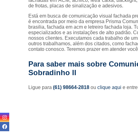
fachadas em ACM, acrílico, letra caixa, backligh
de frotas, placas de sinalização e adesivos.
Está em busca de comunicação visual fachada p
é encontrada por meio da empresa Prisma Comuni
brasilia, fachada em acm e letreiro fachada loja. T
especializados e as instalações de alto padrão.
nossos clientes. Executamos cada trabalho de um
outros trabalhamos, além dos citados, como facha
contato conosco. Teremos prazer em atender você
Para saber mais sobre Comuni
Sobradinho II
Ligue para
(61) 98664-2818
ou
clique aqui
e entre