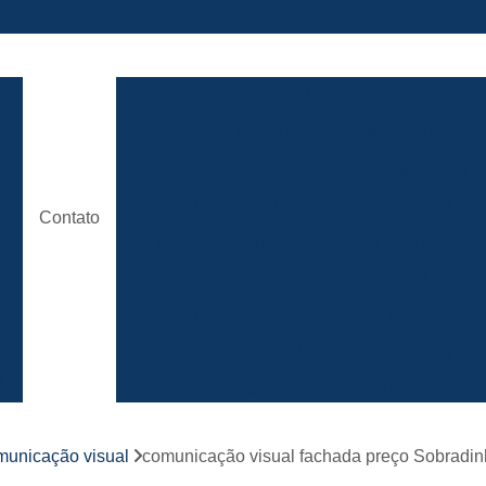
ão
Comunicação Visual Brasilia
Comunicaç
Comunicação Visual em Brasili
e
Empresa Comunicação Visual
e
Empresa de Comunicação Visual em B
Contato
de
Loja de Comunicação Visual
Placa de
a
Empresa de Fachada com Letra C
e
Empresa de Fachada de Loja em Ac
Empresa de Fachada em Acm
r
s
Empresa de Fachada em Lona
Emp
Empresa de Fachada Loja
r
omunicação visual
comunicação visual fachada preço Sobradinh
Empresa de Fachada Loja Comerci