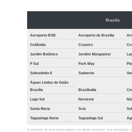
Brasília
Aeroporto BSB
Aeroporto de Brasilia
Arn
Ceilândia
Cruzeiro
Cr
Jardim Botânico
Jardins Mangueiral
La
P Sul
Park Way
Pla
Sobradinho II
Sudoeste
Var
Águas Lindas de Goiás
Brasília
Brazlândia
Cei
Lago Sul
Noroeste
Nú
Santa Maria
Scia
So
Taguatinga Norte
Taguatinga Sul
Ág
O conteúdo do texto desta página é de direito reservado. Sua reprodução, pa