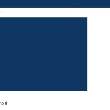
(61) 98664-2818
ão Visual de Loja
Comunicação Visual Df
a
Comunicação Visual Fachada
Empresa de Comunicação Visual
rasilia
Grafica Comunicação Visual
 Comunicação Visual
Visual Comunicação
aixa
Empresa de Fachada de Loja
m
Empresa de Fachada de Loja Placa
Empresa de Fachada em Letra Caixa
resa de Fachada Letra Caixa Iluminada
Empresa de Fachada Loja Acrílico
o II
al
Empresa de Fachada para Loja