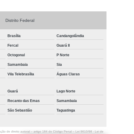
Logo em Acrílico
Letreiro de Loja em Acrílico
ílico com Led
Letreiro Letra em Acrílico
Distrito Federal
de Fachada
Letreiro de Fachada de Loja
Brasília
Candangolândia
reiro Fachada
Letreiro Fachada Loja
Fercal
Guará II
Loja Fachada
Letreiro Luminoso Fachada
Octogonal
P Norte
Letreiro Luminoso para Fachada de Loja
Samambaia
Sia
Letreiro para Fachada de Loja
Vila Telebrasília
Águas Claras
Guará
Lago Norte
Recanto das Emas
Samambaia
São Sebastião
Taguatinga
ação de direito autoral – artigo 184 do Código Penal –
Lei 9610/98 - Lei de