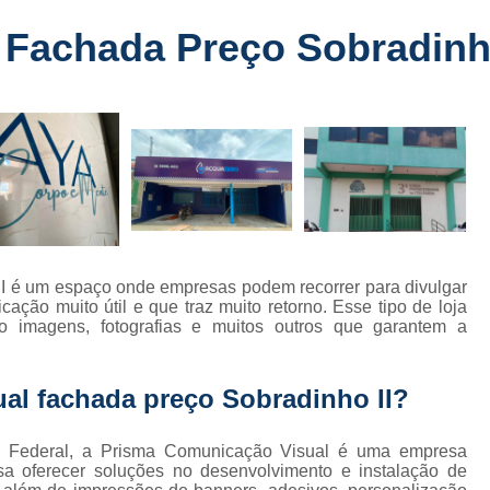
Fabricante de Letreiro de Led Fachada
r
Fachada Preço Sobradinho
Fabricante de Letre
Fabricante de Letreiro 
s
Fabricante de Letreiro Iluminado Fachad
Fabricante de Letreiro Led Loja Fachada
a
Fabricante de Letreiro Luminoso Fachada
e
Fabricante de Letreiro L
ra
Fabricante de Letreiro para Fachada de S
II é um espaço onde empresas podem recorrer para divulgar
ção muito útil e que traz muito retorno. Esse tipo de loja
Fachada de Loja
Fachada de L
o imagens, fotografias e muitos outros que garantem a
Fachada em Acm
Fachada em
Fachada Letra Caixa Iluminada
al fachada preço Sobradinho II?
Fachada Loja Comercial
Fachada para L
ito Federal, a Prisma Comunicação Visual é uma empresa
Fornecedor de Fachada de Loja
F
a oferecer soluções no desenvolvimento e instalação de