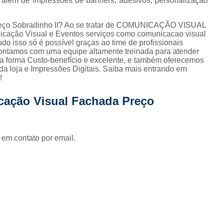
t, além de impressões de banners, adesivos, personalização
Fornecedor de Fachada de Loja Pla
Fornecedor de Fachada em Letra Ca
reço Sobradinho II? Ao se tratar de COMUNICAÇÃO VISUAL
cação Visual e Eventos serviços como comunicacao visual
Fornecedor de Fachada Letra Caixa I
udo isso só é possível graças ao time de profissionais
 Contamos com uma equipe altamente treinada para atender
Fornecedor de Fachada Loja Acrílico
a forma Custo-benefício e excelente, e também oferecemos
da loja e Impressões Digitais. Saiba mais entrando em
Fornecedor de Fachada para Loja
!
Fornecedor de Letreiro Acrílico
cação Visual Fachada Preço
Fornecedor de Letreiro Acrílico Ilumin
Fornecedor de Letreiro de Acrílico com Led
Fornecedor de Letreiro de Loja em Acrí
 em contato por email.
Fornecedor de Letreiro em Acrílico com Le
Fornecedor de Letreiro Luminoso Acríli
Fornecedor de Letreiro de Fachada de Loja
Fornecedor de Letreiro Fachada