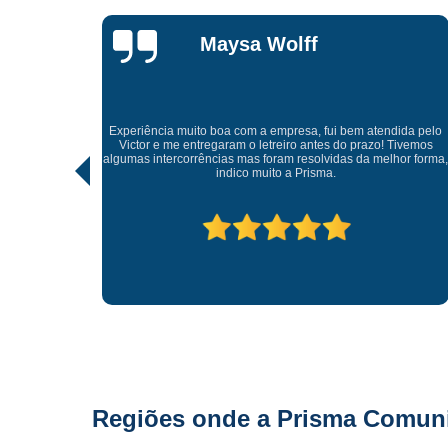
Lisandro
Gonçalves
Tive uma experiência incrível com a Prisma Comunicação
Visual. Desde o atendimento até a entrega final, tudo foi
ida pelo
realizado com muito profissionalismo e atenção aos detalhes.
Tivemos
As soluções criativas e os materiais utilizados são de altíssima
hor forma,
qualidade. Recomendo para quem busca fachadas, letras
caixas e comunicação visual com impacto e sofisticação.
Parabéns à equipe pelo ótimo trabalho!
Regiões onde a Prisma Comunic