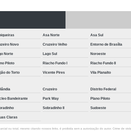
Letreiro de Acrílico com Led
Letreiro de 
Letreiro em Acrílico
Letreiro em Acr
Letreiro Luminoso Acrílico
Letreiro 
iqueiras
Asa Norte
Asa Sul
Letreiro de Led para Fachada
Let
uzeiro Novo
Cruzeiro Velho
Entorno de Brasília
Letreiro Iluminado Fachada
Letreiro 
go Norte
Lago Sul
Noroeste
Letreiro Luminoso para Fachada
no Piloto
Riacho Fundo I
Riacho Fundo II
Letreiro para Fachada
jão do Torto
Vicente Pires
Vila Planalto
lândia
Cruzeiro
Distrito Federal
cleo Bandeirante
Park Way
Plano Piloto
bradinho
Sobradinho ll
Sudoeste
uas Claras
rcial ou total, mesmo citando nossos links, é proibida sem a autorização do autor. Crime de viol