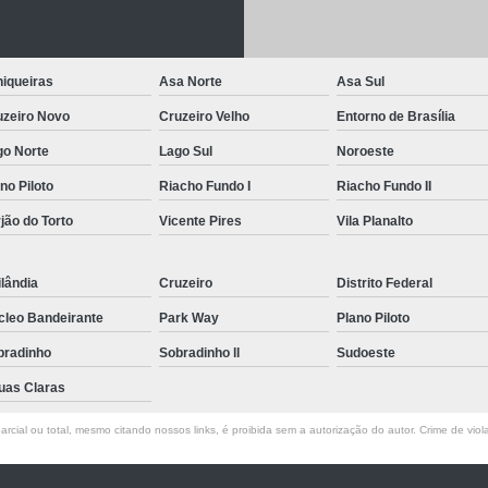
Letreiro de Acrílico com Led
Letreiro de 
Letreiro em Acrílico
Letreiro em Acr
iqueiras
Asa Norte
Asa Sul
Letreiro Luminoso Acrílico
Letreiro 
uzeiro Novo
Cruzeiro Velho
Entorno de Brasília
Letreiro de Led para Fachada
Let
go Norte
Lago Sul
Noroeste
Letreiro Iluminado Fachada
Letreiro 
no Piloto
Riacho Fundo I
Riacho Fundo II
Letreiro Luminoso para Fachada
jão do Torto
Vicente Pires
Vila Planalto
Letreiro para Fachada
lândia
Cruzeiro
Distrito Federal
cleo Bandeirante
Park Way
Plano Piloto
bradinho
Sobradinho ll
Sudoeste
uas Claras
rcial ou total, mesmo citando nossos links, é proibida sem a autorização do autor. Crime de viol