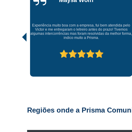
Gonçalves
Tive uma experiência incrível com a Prisma Comunicaçã
Visual. Desde o atendimento até a entrega final, tudo foi
tendida pelo
realizado com muito profissionalismo e atenção aos detalh
o! Tivemos
As soluções criativas e os materiais utilizados são de altíss
melhor forma,
qualidade. Recomendo para quem busca fachadas, letra
caixas e comunicação visual com impacto e sofisticação.
Parabéns à equipe pelo ótimo trabalho!
Regiões onde a Prisma Comunic