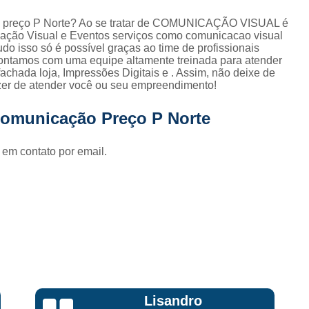
Fornecedor de Fachada de Loja Pla
ão preço P Norte? Ao se tratar de COMUNICAÇÃO VISUAL é
Fornecedor de Fachada em Letra Ca
ção Visual e Eventos serviços como comunicacao visual
udo isso só é possível graças ao time de profissionais
Fornecedor de Fachada Letra Caixa I
 Contamos com uma equipe altamente treinada para atender
chada loja, Impressões Digitais e . Assim, não deixe de
Fornecedor de Fachada Loja Acrílico
azer de atender você ou seu empreendimento!
Fornecedor de Fachada para Loja
Comunicação Preço P Norte
Fornecedor de Letreiro Acrílico
Fornecedor de Letreiro Acrílico Ilumin
 em contato por email.
Fornecedor de Letreiro de Acrílico com Led
Fornecedor de Letreiro de Loja em Acrí
Fornecedor de Letreiro em Acrílico com Le
Fornecedor de Letreiro Luminoso Acríli
Fornecedor de Letreiro de Fachada de Loja
Fornecedor de Letreiro Fachada
Bruna Eduarda