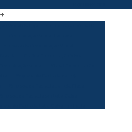
(61) 98664-2818
ão Visual de Loja
Comunicação Visual Df
a
Comunicação Visual Fachada
Empresa de Comunicação Visual
rasilia
Grafica Comunicação Visual
 Comunicação Visual
Visual Comunicação
aixa
Empresa de Fachada de Loja
m
Empresa de Fachada de Loja Placa
Empresa de Fachada em Letra Caixa
resa de Fachada Letra Caixa Iluminada
Empresa de Fachada Loja Acrílico
al
Empresa de Fachada para Loja