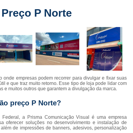
Fabricante de Letreiro de Led Fachada
r
Preço P Norte
Fabricante de Letre
Fabricante de Letreiro 
s
Fabricante de Letreiro Iluminado Fachad
Fabricante de Letreiro Led Loja Fachada
a
Fabricante de Letreiro Luminoso Fachada
e
Fabricante de Letreiro L
ra
Fabricante de Letreiro para Fachada de S
 onde empresas podem recorrer para divulgar e fixar suas
 e que traz muito retorno. Esse tipo de loja pode lidar com
Fachada de Loja
Fachada de L
ias e muitos outros que garantem a divulgação da marca.
Fachada em Acm
Fachada em
ão preço P Norte?
Fachada Letra Caixa Iluminada
Fachada Loja Comercial
Fachada para L
ito Federal, a Prisma Comunicação Visual é uma empresa
a oferecer soluções no desenvolvimento e instalação de
Fornecedor de Fachada de Loja
F
t, além de impressões de banners, adesivos, personalização