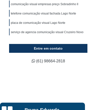
ca
Fornecedor de Fachada em Acm
comunicação visual empresas preço Sobradinho ll
ixa
Fornecedor de Fachada em Lona
telefone comunicação visual fachada Lago Norte
luminada
Fornecedor de Fachada Loja
placa de comunicação visual Lago Norte
Fornecedor de Fachada Loja Comercial
serviço de agencia comunicação visual Cruzeiro Novo
Fornecedor de Letreiro 3d Acrílico
Fornecedor de Letreiro Acrílico Caixa
Entre em contato
ado
Fornecedor de Letreiro de Acrílico
Fornecedor de Letreiro de Logo em Acrílico
(61) 98664-2818
lico
Fornecedor de Letreiro em Acrílico
d
Fornecedor de Letreiro Letra em Acrílico
co
Fornecedor de Letreiro de Fachada
Fornecedor de Letreiro de Led para Fachada
Fornecedor de Letreiro Fachada Loja
Rafael Araujo