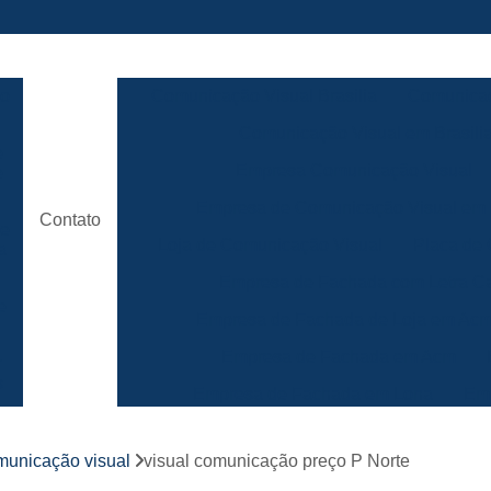
ão
Comunicação Visual Brasilia
Comunicaç
Comunicação Visual em Brasili
e
Empresa Comunicação Visual
e
Empresa de Comunicação Visual em B
Contato
de
Loja de Comunicação Visual
Placa de
a
Empresa de Fachada com Letra C
e
Empresa de Fachada de Loja em Ac
Empresa de Fachada em Acm
r
s
Empresa de Fachada em Lona
Emp
Empresa de Fachada Loja
r
omunicação visual
visual comunicação preço P Norte
Empresa de Fachada Loja Comerci