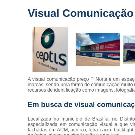
Fornecedo
Visual Comunicação 
de letreiros
para
fachadas
Impressõe
digitais
Letras caix
Letreiros d
acrílico
Letreiros pa
A visual comunicação preço P Norte é um espaço
fachadas
marcas, sendo uma forma de comunicação muito útil
recursos de identificação como imagens, fotograf
Em busca de visual comunicaç
Localizada no município de Brasília, no Distr
especializada em comunicação visual e que vis
fachadas em ACM, acrílico, letra caixa, backligh