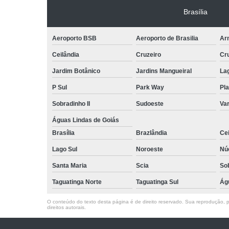
Brasília
Aeroporto BSB
Aeroporto de Brasilia
Arn
Ceilândia
Cruzeiro
Cr
Jardim Botânico
Jardins Mangueiral
La
P Sul
Park Way
Pla
Sobradinho II
Sudoeste
Var
Águas Lindas de Goiás
Brasília
Brazlândia
Cei
Lago Sul
Noroeste
Nú
Santa Maria
Scia
So
Taguatinga Norte
Taguatinga Sul
Ág
O conteúdo do texto desta página é de direito reservado. Sua reprodução, pa
direitos autorais
.