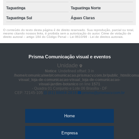
Taguatinga
Taguatinga Norte
Taguatinga Sul
Águas Claras
O conteúdo do texto desta página é de direito reservado. Sua reprodução, parcial ou total,
mesmo citando nossos links, é proibida sem a autorização do autor. Crime de violação de
direito autoral – artigo 184 do Código Penal –
Lei 9610/98 - Lei de direitos autorais
.
Prisma Comunicação visual e eventos
Unidade
Notice
: Undefined offset: 3 in
/home/comunica/web/comunicacao.prismacv.com.br/public_html/comu
visual_loja-de-comunicacao-visual_loja-de-comunicacao-
visual-jardim-botanico
on line
1571
- Quadra 01 Conjunto e Lote 06 Brasília - DF
CEP: 72145-105
(61) 98664-2818
prisma@prismacv.com.br
Home
Empresa