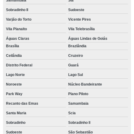
Samambaia
Sia
Sobradinho II
Sudoeste
Varjão do Torto
Vicente Pires
Vila Planalto
Vila Telebrasília
Águas Claras
Águas Lindas de Goiás
Brasília
Brazlândia
Ceilândia
Cruzeiro
Distrito Federal
Guará
Lago Norte
Lago Sul
Noroeste
Núcleo Bandeirante
Park Way
Plano Piloto
Recanto das Emas
Samambaia
Santa Maria
Scia
Sobradinho
Sobradinho ll
Sudoeste
São Sebastião