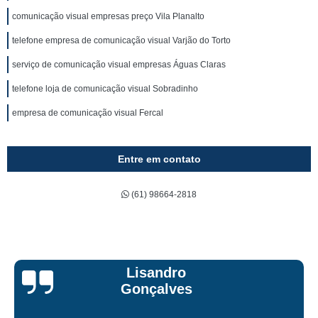
comunicação visual empresas preço Vila Planalto
telefone empresa de comunicação visual Varjão do Torto
serviço de comunicação visual empresas Águas Claras
telefone loja de comunicação visual Sobradinho
empresa de comunicação visual Fercal
Entre em contato
(61) 98664-2818
Bruna Eduard
s