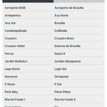
Aeroporto BSB
Aeroporto de Brasilia
Arniqueiras
Asa Norte
Asa Sul
Brasília
Candangolândia
Ceilândia
Cruzeiro
Cruzeiro Novo
Cruzeiro Velho
Entorno de Brasília
Fercal
Guará II
Jardim Botânico
Jardins Mangueiral
Lago Norte
Lago Sul
Noroeste
Octogonal
P Norte
P Sul
Park Way
Plano Piloto
Riacho Fundo I
Riacho Fundo II