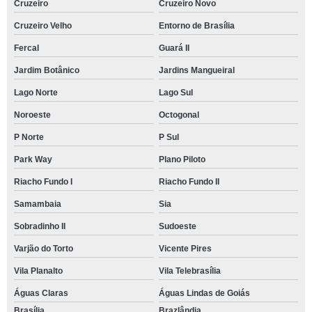
Cruzeiro
Cruzeiro Novo
Cruzeiro Velho
Entorno de Brasília
Fercal
Guará II
Jardim Botânico
Jardins Mangueiral
Lago Norte
Lago Sul
Noroeste
Octogonal
P Norte
P Sul
Park Way
Plano Piloto
Riacho Fundo I
Riacho Fundo II
Samambaia
Sia
Sobradinho II
Sudoeste
Varjão do Torto
Vicente Pires
Vila Planalto
Vila Telebrasília
Águas Claras
Águas Lindas de Goiás
Brasília
Brazlândia