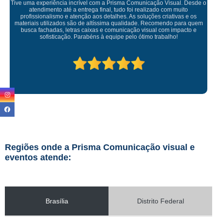
sual. Desde o
m muito
ativas e os
Empresa maravilhosa, entregue antes do prazo e a insta
do para quem
ficou perfeita, indico de olhos fechados
 impacto e
ho!
Regiões onde a Prisma Comunicação visual e
eventos atende:
Brasília
Distrito Federal