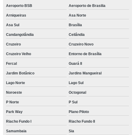
Aeroporto BSB
Aeroporto de Brasilia
Arniqueiras
Asa Norte
Asa Sul
Brasília
Candangolândia
Ceilândia
Cruzeiro
Cruzeiro Novo
Cruzeiro Velho
Entorno de Brasília
Fercal
Guará II
Jardim Botânico
Jardins Mangueiral
Lago Norte
Lago Sul
Noroeste
Octogonal
P Norte
P Sul
Park Way
Plano Piloto
Riacho Fundo I
Riacho Fundo II
Samambaia
Sia