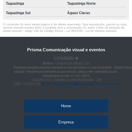
Taguatinga
Taguatinga Norte
Taguatinga Sul
Águas Claras
O conteúdo do texto desta página é de direito reservado. Sua reprodução, parcial ou total,
mesmo citando nossos links, é proibida sem a autorização do autor. Crime de violação de
direito autoral – artigo 184 do Código Penal –
Lei 9610/98 - Lei de direitos autorais
.
Prisma Comunicação visual e eventos
Unidade
Notice
: Undefined offset: 3 in
/home/comunica/web/comunicacao.prismacv.com.br/public_html/comu
visual_empresa-comunicacao-visual_placa-de-comunicacao-
visual-preco-sia
on line
1571
- Quadra 01 Conjunto e Lote 06 Brasília - DF
CEP: 72145-105
(61) 98664-2818
prisma@prismacv.com.br
Home
Empresa