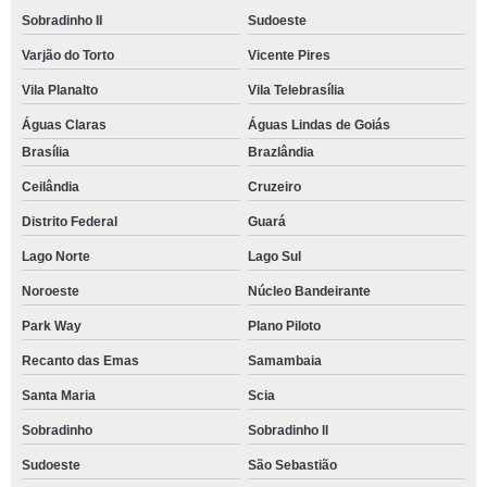
Sobradinho II
Sudoeste
Varjão do Torto
Vicente Pires
Vila Planalto
Vila Telebrasília
Águas Claras
Águas Lindas de Goiás
Brasília
Brazlândia
Ceilândia
Cruzeiro
Distrito Federal
Guará
Lago Norte
Lago Sul
Noroeste
Núcleo Bandeirante
Park Way
Plano Piloto
Recanto das Emas
Samambaia
Santa Maria
Scia
Sobradinho
Sobradinho ll
Sudoeste
São Sebastião