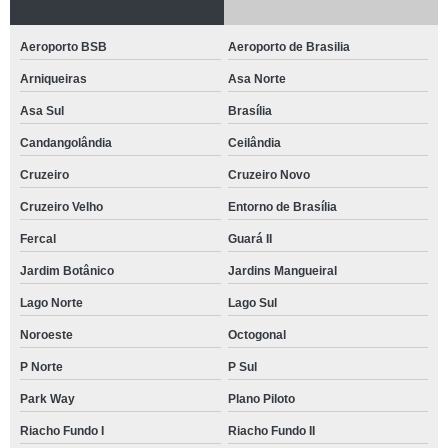
Aeroporto BSB
Aeroporto de Brasilia
Arniqueiras
Asa Norte
Asa Sul
Brasília
Candangolândia
Ceilândia
Cruzeiro
Cruzeiro Novo
Cruzeiro Velho
Entorno de Brasília
Fercal
Guará II
Jardim Botânico
Jardins Mangueiral
Lago Norte
Lago Sul
Noroeste
Octogonal
P Norte
P Sul
Park Way
Plano Piloto
Riacho Fundo I
Riacho Fundo II