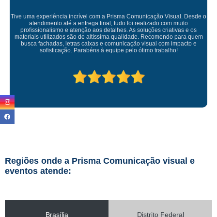
sual. Desde o
m muito
ativas e os
Empresa maravilhosa, entregue antes do prazo e a insta
do para quem
ficou perfeita, indico de olhos fechados
 impacto e
ho!
Regiões onde a Prisma Comunicação visual e
eventos atende:
Brasília
Distrito Federal