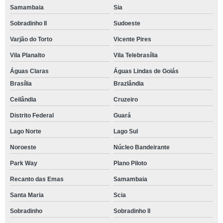
Samambaia
Sia
Sobradinho II
Sudoeste
Varjão do Torto
Vicente Pires
Vila Planalto
Vila Telebrasília
Águas Claras
Águas Lindas de Goiás
Brasília
Brazlândia
Ceilândia
Cruzeiro
Distrito Federal
Guará
Lago Norte
Lago Sul
Noroeste
Núcleo Bandeirante
Park Way
Plano Piloto
Recanto das Emas
Samambaia
Santa Maria
Scia
Sobradinho
Sobradinho ll