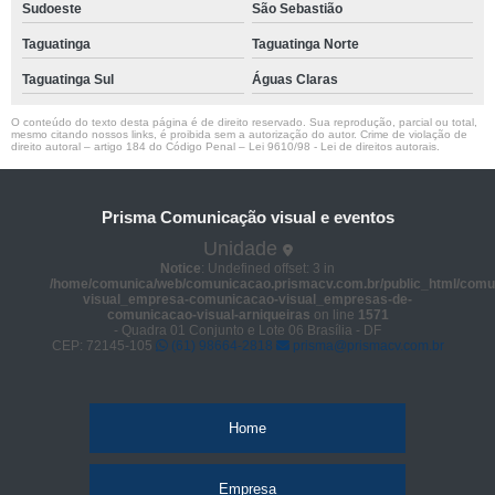
Sudoeste
São Sebastião
Taguatinga
Taguatinga Norte
Taguatinga Sul
Águas Claras
O conteúdo do texto desta página é de direito reservado. Sua reprodução, parcial ou total,
mesmo citando nossos links, é proibida sem a autorização do autor. Crime de violação de
direito autoral – artigo 184 do Código Penal –
Lei 9610/98 - Lei de direitos autorais
.
Prisma Comunicação visual e eventos
Unidade
Notice
: Undefined offset: 3 in
/home/comunica/web/comunicacao.prismacv.com.br/public_html/comu
visual_empresa-comunicacao-visual_empresas-de-
comunicacao-visual-arniqueiras
on line
1571
- Quadra 01 Conjunto e Lote 06 Brasília - DF
CEP: 72145-105
(61) 98664-2818
prisma@prismacv.com.br
Home
Empresa