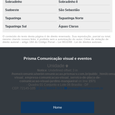
Sobradinho
Sobradinho ll
Sudoeste
São Sebastião
Taguatinga
Taguatinga Norte
Taguatinga Sul
Águas Claras
O conteúdo do texto desta página é de direito reservado. Sua reprodução, parcial ou total,
mesmo citando nossos links, é proibida sem a autorização do autor. Crime de violação de
direito autoral – artigo 184 do Código Penal –
Lei 9610/98 - Lei de direitos autorais
.
Prisma Comunicação visual e eventos
Unidade
Notice
: Undefined offset: 3 in
/home/comunica/web/comunicacao.prismacv.com.br/public_html/comu
visual_empresa-comunicacao-visual_servico-de-placa-de-
comunicacao-visual-jardins-mangueiral
on line
1571
- Quadra 01 Conjunto e Lote 06 Brasília - DF
CEP: 72145-105
(61) 98664-2818
prisma@prismacv.com.br
Home