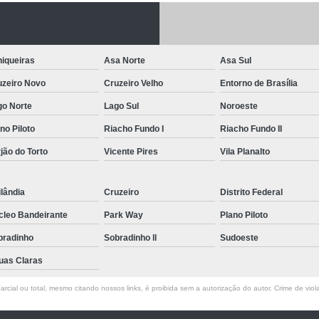
Letreiro de Acrílico com Led
Letreiro de 
Letreiro em Acrílico
Letreiro em Acr
iqueiras
Asa Norte
Asa Sul
Letreiro Luminoso Acrílico
Letreiro 
uzeiro Novo
Cruzeiro Velho
Entorno de Brasília
Letreiro de Led para Fachada
Let
go Norte
Lago Sul
Noroeste
Letreiro Iluminado Fachada
Letreiro 
no Piloto
Riacho Fundo I
Riacho Fundo II
Letreiro Luminoso para Fachada
jão do Torto
Vicente Pires
Vila Planalto
Letreiro para Fachada
lândia
Cruzeiro
Distrito Federal
cleo Bandeirante
Park Way
Plano Piloto
bradinho
Sobradinho ll
Sudoeste
uas Claras
rcial ou total, mesmo citando nossos links, é proibida sem a autorização do autor. Crime de viol