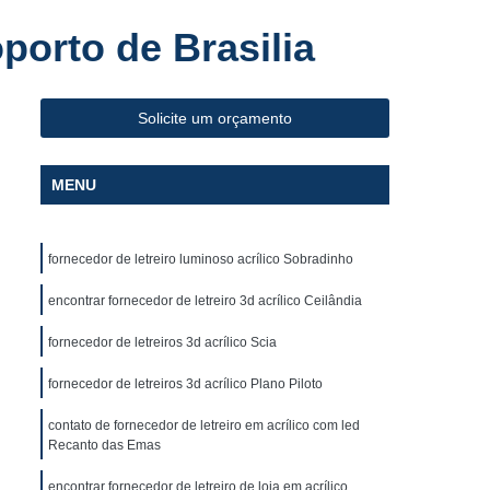
Fabricante de Letreiro de Led Fachada de Loja
porto de Brasilia
iro de Led para Fachada
de Led para Fachada de Loja
Solicite um orçamento
a
Fabricante de Letreiro Led de Fachada
Fabricante de Letreiro Led para Fachada Loja
MENU
Fabricante de Letreiro Luminoso para Fachada
uminoso para Fachada de Loja
fornecedor de letreiro luminoso acrílico Sobradinho
alão de Beleza
Fachada com Letra Caixa
encontrar fornecedor de letreiro 3d acrílico Ceilândia
oja em Acm
Fachada de Loja Placa
fornecedor de letreiros 3d acrílico Scia
 Letra Caixa
Fachada em Lona
fornecedor de letreiros 3d acrílico Plano Piloto
Fachada Loja
Fachada Loja Acrílico
oja
Fornecedor de Fachada com Letra Caixa
contato de fornecedor de letreiro em acrílico com led
Recanto das Emas
ornecedor de Fachada de Loja em Acm
encontrar fornecedor de letreiro de loja em acrílico