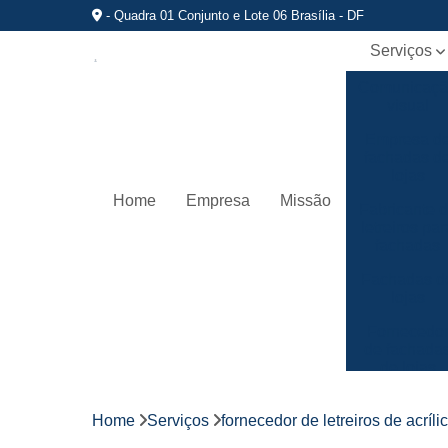
- Quadra 01 Conjunto e Lote 06 Brasília - DF
Serviços
Comunicaç
visual
Empresa d
fachadas d
lojas
Home
Empresa
Missão
Fabricante 
letreiros par
fachadas
Fachadas d
lojas
Fornecedo
de fachada
de lojas
Fornecedo
de letreiros
Home
Serviços
fornecedor de letreiros de acríli
de acrílico