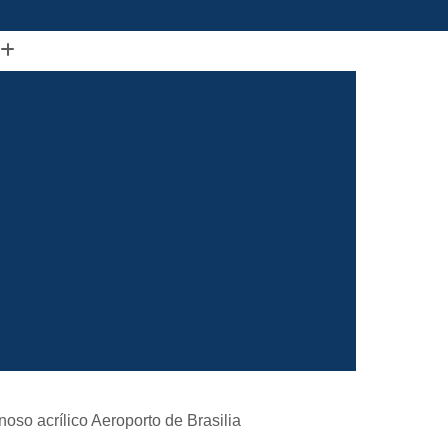
(61) 98664-2818
ão Visual de Loja
Comunicação Visual Df
a
Comunicação Visual Fachada
Empresa de Comunicação Visual
rasilia
Grafica Comunicação Visual
 Comunicação Visual
Visual Comunicação
aixa
Empresa de Fachada de Loja
m
Empresa de Fachada de Loja Placa
Empresa de Fachada em Letra Caixa
resa de Fachada Letra Caixa Iluminada
Empresa de Fachada Loja Acrílico
noso acrílico Aeroporto de Brasilia
al
Empresa de Fachada para Loja