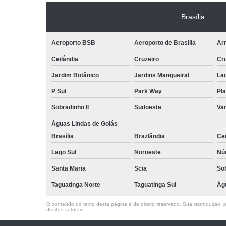
Brasília
Aeroporto BSB
Aeroporto de Brasilia
Arn
Ceilândia
Cruzeiro
Cr
Jardim Botânico
Jardins Mangueiral
La
P Sul
Park Way
Pla
Sobradinho II
Sudoeste
Var
Águas Lindas de Goiás
Brasília
Brazlândia
Cei
Lago Sul
Noroeste
Nú
Santa Maria
Scia
So
Taguatinga Norte
Taguatinga Sul
Ág
O conteúdo do texto desta página é de direito reservado. Sua reprodução, pa
direitos autorais
.