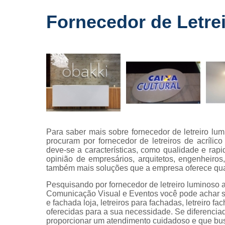
Fornecedo
Fornecedor de Letrei
de letreiros
para
fachadas
Impressõe
digitais
Letras caix
Letreiros d
acrílico
Letreiros pa
Para saber mais sobre fornecedor de letreiro lum
fachadas
procuram por fornecedor de letreiros de acríli
deve-se a características, como qualidade e rap
opinião de empresários, arquitetos, engenheiros
também mais soluções que a empresa oferece qua
Pesquisando por fornecedor de letreiro luminoso a
Comunicação Visual e Eventos você pode achar s
e fachada loja, letreiros para fachadas, letreiro f
oferecidas para a sua necessidade. Se diferenc
proporcionar um atendimento cuidadoso e que bus