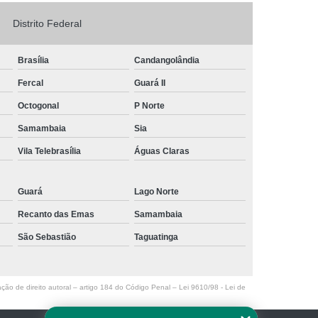
Logo em Acrílico
Letreiro de Loja em Acrílico
Distrito Federal
ílico com Led
Letreiro Letra em Acrílico
Brasília
Candangolândia
de Fachada
Letreiro de Fachada de Loja
Fercal
Guará II
reiro Fachada
Letreiro Fachada Loja
Octogonal
P Norte
Loja Fachada
Letreiro Luminoso Fachada
Samambaia
Sia
Letreiro Luminoso para Fachada de Loja
Vila Telebrasília
Águas Claras
Letreiro para Fachada de Loja
Guará
Lago Norte
Recanto das Emas
Samambaia
São Sebastião
Taguatinga
ação de direito autoral – artigo 184 do Código Penal –
Lei 9610/98 - Lei de