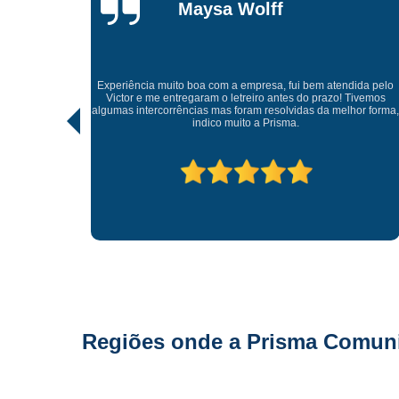
Gonçalves
Tive uma experiência incrível com a Prisma Comunicação
Visual. Desde o atendimento até a entrega final, tudo foi
ndida pelo
realizado com muito profissionalismo e atenção aos detalhes
! Tivemos
As soluções criativas e os materiais utilizados são de altíssi
lhor forma,
qualidade. Recomendo para quem busca fachadas, letras
caixas e comunicação visual com impacto e sofisticação.
Parabéns à equipe pelo ótimo trabalho!
Regiões onde a Prisma Comunic