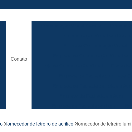
ão
Comunicação Visual Brasilia
Comunicaç
Comunicação Visual em Brasili
e
Empresa Comunicação Visual
e
Empresa de Comunicação Visual em B
Contato
de
Loja de Comunicação Visual
Placa de
a
Empresa de Fachada com Letra C
e
Empresa de Fachada de Loja em Ac
Empresa de Fachada em Acm
r
s
Empresa de Fachada em Lona
Emp
Empresa de Fachada Loja
r
co
fornecedor de letreiro de acrílico
fornecedor de letreiro lumi
Empresa de Fachada Loja Comerci