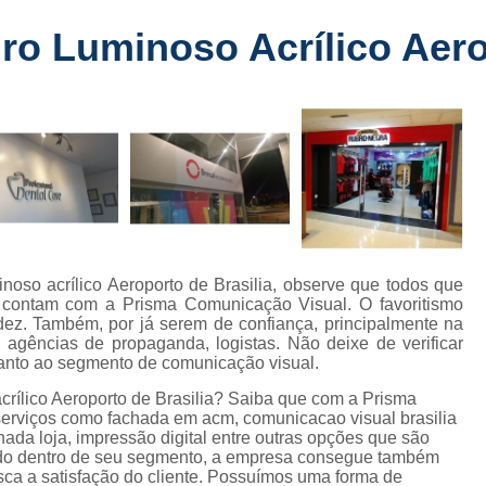
Fabricante de Letreiro de Led Fachada
r
ro Luminoso Acrílico Aero
Fabricante de Letre
Fabricante de Letreiro 
s
Fabricante de Letreiro Iluminado Fachad
Fabricante de Letreiro Led Loja Fachada
a
Fabricante de Letreiro Luminoso Fachada
e
Fabricante de Letreiro L
ra
Fabricante de Letreiro para Fachada de S
inoso acrílico Aeroporto de Brasilia, observe que todos que
co contam com a Prisma Comunicação Visual. O favoritismo
Fachada de Loja
Fachada de L
idez. Também, por já serem de confiança, principalmente na
, agências de propaganda, logistas. Não deixe de verificar
Fachada em Acm
Fachada em
nto ao segmento de comunicação visual.
Fachada Letra Caixa Iluminada
crílico Aeroporto de Brasilia? Saiba que com a Prisma
erviços como fachada em acm, comunicacao visual brasilia
Fachada Loja Comercial
Fachada para L
achada loja, impressão digital entre outras opções que são
iado dentro de seu segmento, a empresa consegue também
Fornecedor de Fachada de Loja
F
ca a satisfação do cliente. Possuímos uma forma de