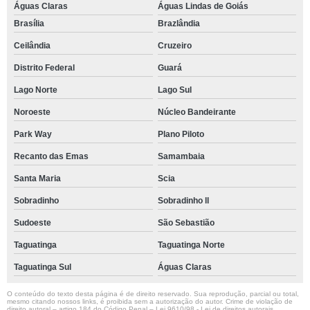
Águas Claras
Águas Lindas de Goiás
Brasília
Brazlândia
Ceilândia
Cruzeiro
Distrito Federal
Guará
Lago Norte
Lago Sul
Noroeste
Núcleo Bandeirante
Park Way
Plano Piloto
Recanto das Emas
Samambaia
Santa Maria
Scia
Sobradinho
Sobradinho ll
Sudoeste
São Sebastião
Taguatinga
Taguatinga Norte
Taguatinga Sul
Águas Claras
O conteúdo do texto desta página é de direito reservado. Sua reprodução, parcial ou total,
mesmo citando nossos links, é proibida sem a autorização do autor. Crime de violação de
direito autoral – artigo 184 do Código Penal –
Lei 9610/98 - Lei de direitos autorais
.