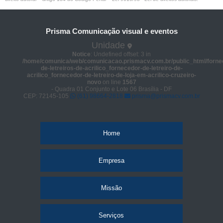
Prisma Comunicação visual e eventos
Unidade
Notice
: Undefined offset: 3 in
/home/comunica/web/comunicacao.prismacv.com.br/public_html/forne
de-letreiros-de-acrilico_fornecedor-de-letreiro-de-
acrilico_fornecedor-de-letreiro-de-loja-em-acrilico-cruzeiro-
novo
on line
1567
- Quadra 01 Conjunto e Lote 06 Brasília - DF
CEP: 72145-105
(61) 98664-2818
prisma@prismacv.com.br
Home
Empresa
Missão
Serviços