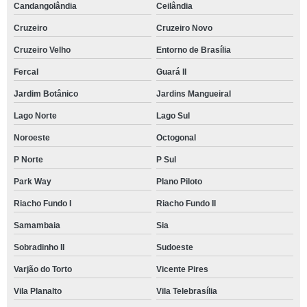
Candangolândia
Ceilândia
Cruzeiro
Cruzeiro Novo
Cruzeiro Velho
Entorno de Brasília
Fercal
Guará II
Jardim Botânico
Jardins Mangueiral
Lago Norte
Lago Sul
Noroeste
Octogonal
P Norte
P Sul
Park Way
Plano Piloto
Riacho Fundo I
Riacho Fundo II
Samambaia
Sia
Sobradinho II
Sudoeste
Varjão do Torto
Vicente Pires
Vila Planalto
Vila Telebrasília