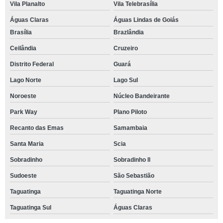
Vila Planalto
Vila Telebrasília
Águas Claras
Águas Lindas de Goiás
Brasília
Brazlândia
Ceilândia
Cruzeiro
Distrito Federal
Guará
Lago Norte
Lago Sul
Noroeste
Núcleo Bandeirante
Park Way
Plano Piloto
Recanto das Emas
Samambaia
Santa Maria
Scia
Sobradinho
Sobradinho ll
Sudoeste
São Sebastião
Taguatinga
Taguatinga Norte
Taguatinga Sul
Águas Claras