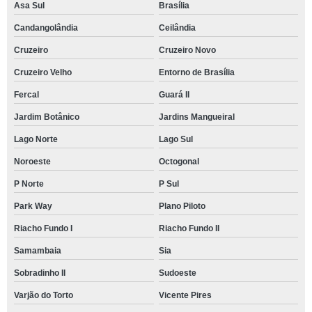
Asa Sul
Brasília
Candangolândia
Ceilândia
Cruzeiro
Cruzeiro Novo
Cruzeiro Velho
Entorno de Brasília
Fercal
Guará II
Jardim Botânico
Jardins Mangueiral
Lago Norte
Lago Sul
Noroeste
Octogonal
P Norte
P Sul
Park Way
Plano Piloto
Riacho Fundo I
Riacho Fundo II
Samambaia
Sia
Sobradinho II
Sudoeste
Varjão do Torto
Vicente Pires