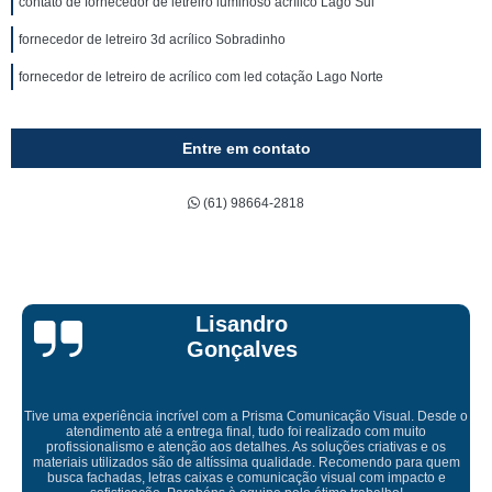
contato de fornecedor de letreiro luminoso acrílico Lago Sul
fornecedor de letreiro 3d acrílico Sobradinho
fornecedor de letreiro de acrílico com led cotação Lago Norte
Entre em contato
(61) 98664-2818
Lisandro
Gonçalves
 experiência incrível com a Prisma Comunicação Visual. Desde o
tendimento até a entrega final, tudo foi realizado com muito
ssionalismo e atenção aos detalhes. As soluções criativas e os
Empr
is utilizados são de altíssima qualidade. Recomendo para quem
a fachadas, letras caixas e comunicação visual com impacto e