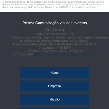
O conteúdo do texto desta página é de direito reservado. Sua reprodução, parcial ou total,
mesmo citando nossos links, é proibida sem a autorização do autor. Crime de violação de
direito autoral – artigo 184 do Código Penal –
Lei 9610/98 - Lei de direitos autorais
.
Prisma Comunicação visual e eventos
Unidade
Notice
: Undefined offset: 3 in
/home/comunica/web/comunicacao.prismacv.com.br/public_html/forne
de-letreiros-de-acrilico_fornecedor-de-letreiro-de-
acrilico_contato-de-fornecedor-de-letreiro-luminoso-acrilico-
brazlandia
on line
1567
- Quadra 01 Conjunto e Lote 06 Brasília - DF
CEP: 72145-105
(61) 98664-2818
prisma@prismacv.com.br
Home
Empresa
Missão