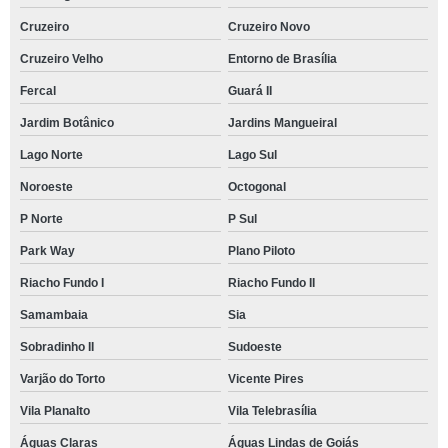
Cruzeiro
Cruzeiro Novo
Cruzeiro Velho
Entorno de Brasília
Fercal
Guará II
Jardim Botânico
Jardins Mangueiral
Lago Norte
Lago Sul
Noroeste
Octogonal
P Norte
P Sul
Park Way
Plano Piloto
Riacho Fundo I
Riacho Fundo II
Samambaia
Sia
Sobradinho II
Sudoeste
Varjão do Torto
Vicente Pires
Vila Planalto
Vila Telebrasília
Águas Claras
Águas Lindas de Goiás