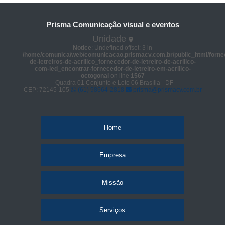
Prisma Comunicação visual e eventos
Unidade
Notice
: Undefined offset: 3 in
/home/comunica/web/comunicacao.prismacv.com.br/public_html/forne
de-letreiros-de-acrilico_fornecedor-de-letreiro-de-acrilico-
com-led_encontrar-fornecedor-de-letreiro-em-acrilico-
octogonal
on line
1567
- Quadra 01 Conjunto e Lote 06 Brasília - DF
CEP: 72145-105
(61) 98664-2818
prisma@prismacv.com.br
Home
Empresa
Missão
Serviços