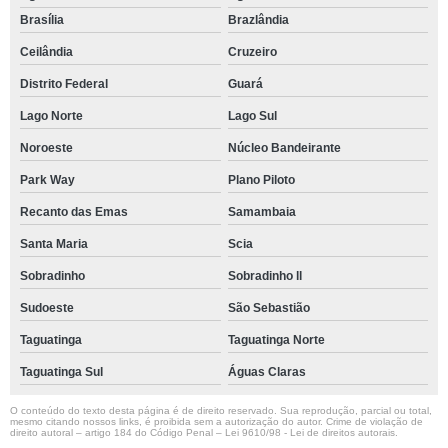
Brasília
Brazlândia
Ceilândia
Cruzeiro
Distrito Federal
Guará
Lago Norte
Lago Sul
Noroeste
Núcleo Bandeirante
Park Way
Plano Piloto
Recanto das Emas
Samambaia
Santa Maria
Scia
Sobradinho
Sobradinho ll
Sudoeste
São Sebastião
Taguatinga
Taguatinga Norte
Taguatinga Sul
Águas Claras
O conteúdo do texto desta página é de direito reservado. Sua reprodução, parcial ou total,
mesmo citando nossos links, é proibida sem a autorização do autor. Crime de violação de
direito autoral – artigo 184 do Código Penal –
Lei 9610/98 - Lei de direitos autorais
.