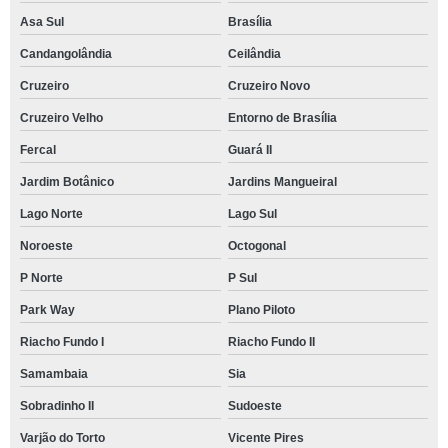
Asa Sul
Brasília
Candangolândia
Ceilândia
Cruzeiro
Cruzeiro Novo
Cruzeiro Velho
Entorno de Brasília
Fercal
Guará II
Jardim Botânico
Jardins Mangueiral
Lago Norte
Lago Sul
Noroeste
Octogonal
P Norte
P Sul
Park Way
Plano Piloto
Riacho Fundo I
Riacho Fundo II
Samambaia
Sia
Sobradinho II
Sudoeste
Varjão do Torto
Vicente Pires