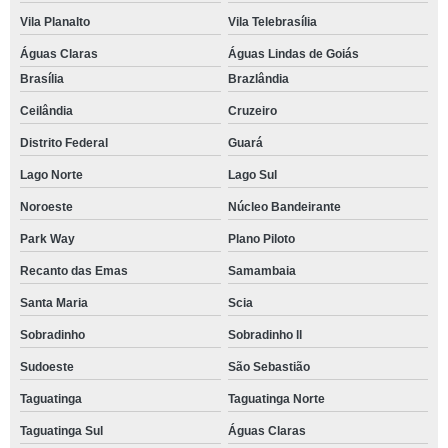
Vila Planalto
Vila Telebrasília
Águas Claras
Águas Lindas de Goiás
Brasília
Brazlândia
Ceilândia
Cruzeiro
Distrito Federal
Guará
Lago Norte
Lago Sul
Noroeste
Núcleo Bandeirante
Park Way
Plano Piloto
Recanto das Emas
Samambaia
Santa Maria
Scia
Sobradinho
Sobradinho ll
Sudoeste
São Sebastião
Taguatinga
Taguatinga Norte
Taguatinga Sul
Águas Claras