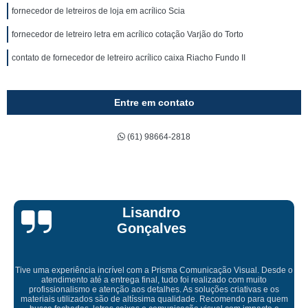
fornecedor de letreiros de loja em acrílico Scia
fornecedor de letreiro letra em acrílico cotação Varjão do Torto
contato de fornecedor de letreiro acrílico caixa Riacho Fundo II
Entre em contato
(61) 98664-2818
Bruna Eduarda
Empresa maravilhosa, entregue antes do prazo e a instalação da lona
ficou perfeita, indico de olhos fechados