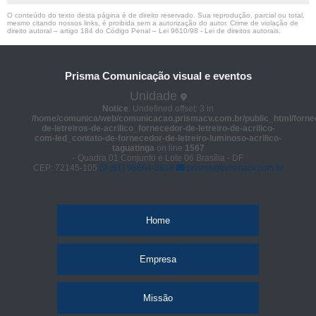
O conteúdo do texto desta página é de direito reservado. Sua reprodução, parcial ou total,
mesmo citando nossos links, é proibida sem a autorização do autor. Crime de violação de
direito autoral – artigo 184 do Código Penal –
Lei 9610/98 - Lei de direitos autorais
.
Prisma Comunicação visual e eventos
Unidade
Notice
: Undefined offset: 3 in
/home/comunica/web/comunicacao.prismacv.com.br/public_html/forne
de-letreiros-de-acrilico_fornecedor-de-letreiro-de-acrilico-
com-led_contato-de-fornecedor-de-letreiro-luminoso-acrilico-
taguatinga
on line
1567
- Quadra 01 Conjunto e Lote 06 Brasília - DF
CEP: 72145-105
(61) 98664-2818
prisma@prismacv.com.br
Home
Empresa
Missão