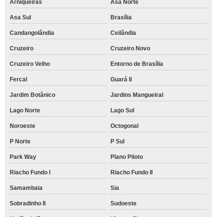
Arniqueiras
Asa Norte
Asa Sul
Brasília
Candangolândia
Ceilândia
Cruzeiro
Cruzeiro Novo
Cruzeiro Velho
Entorno de Brasília
Fercal
Guará II
Jardim Botânico
Jardins Mangueiral
Lago Norte
Lago Sul
Noroeste
Octogonal
P Norte
P Sul
Park Way
Plano Piloto
Riacho Fundo I
Riacho Fundo II
Samambaia
Sia
Sobradinho II
Sudoeste