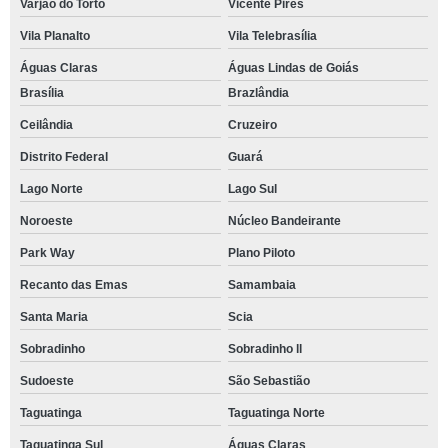
Varjão do Torto
Vicente Pires
Vila Planalto
Vila Telebrasília
Águas Claras
Águas Lindas de Goiás
Brasília
Brazlândia
Ceilândia
Cruzeiro
Distrito Federal
Guará
Lago Norte
Lago Sul
Noroeste
Núcleo Bandeirante
Park Way
Plano Piloto
Recanto das Emas
Samambaia
Santa Maria
Scia
Sobradinho
Sobradinho ll
Sudoeste
São Sebastião
Taguatinga
Taguatinga Norte
Taguatinga Sul
Águas Claras