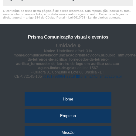
O conteúdo do texto desta página é de direito reservado. Sua reprodução, parcial ou total,
mesmo citando nossos links, é proibida sem a autorização do autor. Crime de violação de
direito autoral – artigo 184 do Código Penal –
Lei 9610/98 - Lei de direitos autorais
.
Prisma Comunicação visual e eventos
Unidade
Notice
: Undefined offset: 3 in
/home/comunica/web/comunicacao.prismacv.com.br/public_html/forne
de-letreiros-de-acrilico_fornecedor-de-letreiro-
acrilico_fornecedor-de-letreiro-de-logo-em-acrilico-cotacao-
aguas-lindas-de-goias
on line
1567
- Quadra 01 Conjunto e Lote 06 Brasília - DF
CEP: 72145-105
(61) 98664-2818
prisma@prismacv.com.br
Home
Empresa
Missão