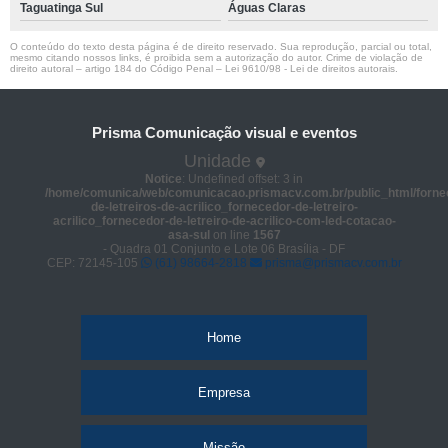
Taguatinga Sul
Águas Claras
O conteúdo do texto desta página é de direito reservado. Sua reprodução, parcial ou total,
mesmo citando nossos links, é proibida sem a autorização do autor. Crime de violação de
direito autoral – artigo 184 do Código Penal –
Lei 9610/98 - Lei de direitos autorais
.
Prisma Comunicação visual e eventos
Unidade
Notice
: Undefined offset: 3 in
/home/comunica/web/comunicacao.prismacv.com.br/public_html/forne
de-letreiros-de-acrilico_fornecedor-de-letreiro-
acrilico_fornecedor-de-letreiro-de-acrilico-com-led-cotacao-
asa-sul
on line
1567
- Quadra 01 Conjunto e Lote 06 Brasília - DF
CEP: 72145-105
(61) 98664-2818
prisma@prismacv.com.br
Home
Empresa
Missão