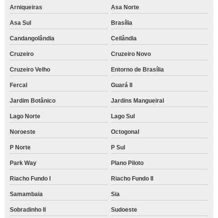
Arniqueiras
Asa Norte
Asa Sul
Brasília
Candangolândia
Ceilândia
Cruzeiro
Cruzeiro Novo
Cruzeiro Velho
Entorno de Brasília
Fercal
Guará II
Jardim Botânico
Jardins Mangueiral
Lago Norte
Lago Sul
Noroeste
Octogonal
P Norte
P Sul
Park Way
Plano Piloto
Riacho Fundo I
Riacho Fundo II
Samambaia
Sia
Sobradinho II
Sudoeste