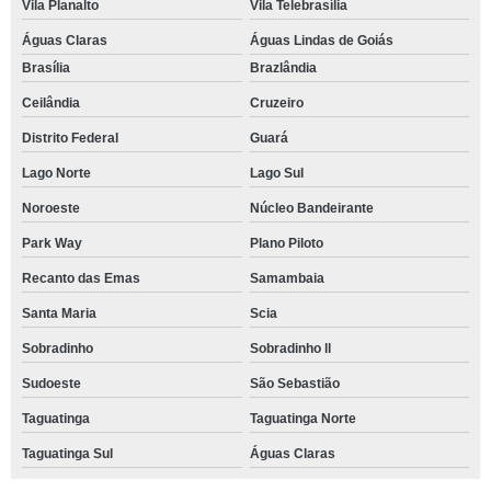
Vila Planalto
Vila Telebrasília
Águas Claras
Águas Lindas de Goiás
Brasília
Brazlândia
Ceilândia
Cruzeiro
Distrito Federal
Guará
Lago Norte
Lago Sul
Noroeste
Núcleo Bandeirante
Park Way
Plano Piloto
Recanto das Emas
Samambaia
Santa Maria
Scia
Sobradinho
Sobradinho ll
Sudoeste
São Sebastião
Taguatinga
Taguatinga Norte
Taguatinga Sul
Águas Claras