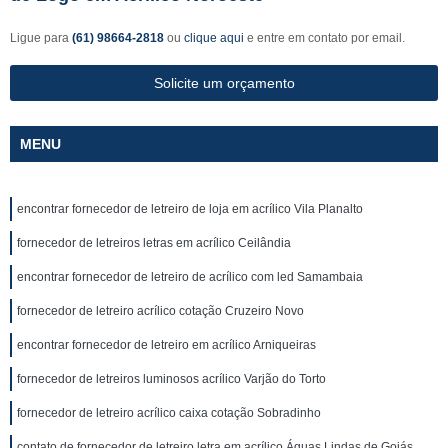
Ligue para
(61) 98664-2818
ou
clique aqui
e entre em contato por email.
Solicite um orçamento
MENU
encontrar fornecedor de letreiro de loja em acrílico Vila Planalto
fornecedor de letreiros letras em acrílico Ceilândia
encontrar fornecedor de letreiro de acrílico com led Samambaia
fornecedor de letreiro acrílico cotação Cruzeiro Novo
encontrar fornecedor de letreiro em acrílico Arniqueiras
fornecedor de letreiros luminosos acrílico Varjão do Torto
fornecedor de letreiro acrílico caixa cotação Sobradinho
contato de fornecedor de letreiro letra em acrílico Águas Lindas de Goiás