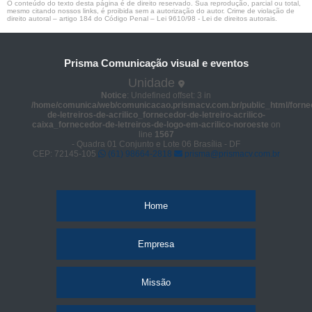
O conteúdo do texto desta página é de direito reservado. Sua reprodução, parcial ou total,
mesmo citando nossos links, é proibida sem a autorização do autor. Crime de violação de
direito autoral – artigo 184 do Código Penal –
Lei 9610/98 - Lei de direitos autorais
.
Prisma Comunicação visual e eventos
Unidade
Notice
: Undefined offset: 3 in
/home/comunica/web/comunicacao.prismacv.com.br/public_html/forne
de-letreiros-de-acrilico_fornecedor-de-letreiro-acrilico-
caixa_fornecedor-de-letreiros-de-logo-em-acrilico-noroeste
on
line
1567
- Quadra 01 Conjunto e Lote 06 Brasília - DF
CEP: 72145-105
(61) 98664-2818
prisma@prismacv.com.br
Home
Empresa
Missão