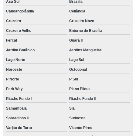
Asa Sul
Brasília
Candangolândia
Ceilândia
Cruzeiro
Cruzeiro Novo
Cruzeiro Velho
Entorno de Brasília
Fercal
Guará II
Jardim Botânico
Jardins Mangueiral
Lago Norte
Lago Sul
Noroeste
Octogonal
P Norte
P Sul
Park Way
Plano Piloto
Riacho Fundo I
Riacho Fundo II
Samambaia
Sia
Sobradinho II
Sudoeste
Varjão do Torto
Vicente Pires