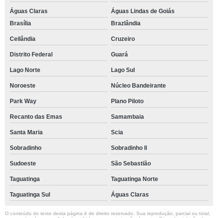
Águas Claras
Águas Lindas de Goiás
Brasília
Brazlândia
Ceilândia
Cruzeiro
Distrito Federal
Guará
Lago Norte
Lago Sul
Noroeste
Núcleo Bandeirante
Park Way
Plano Piloto
Recanto das Emas
Samambaia
Santa Maria
Scia
Sobradinho
Sobradinho ll
Sudoeste
São Sebastião
Taguatinga
Taguatinga Norte
Taguatinga Sul
Águas Claras
O conteúdo do texto desta página é de direito reservado. Sua reprodução, parcial ou total,