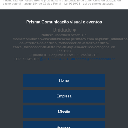
mesmo citando nossos links, é proibida sem a autorização do autor. Crime de violação de
direito autoral – artigo 184 do Código Penal –
Lei 9610/98 - Lei de direitos autorais
.
Prisma Comunicação visual e eventos
Unidade
Notice
: Undefined offset: 3 in
/home/comunica/web/comunicacao.prismacv.com.br/public_html/forne
de-letreiros-de-acrilico_fornecedor-de-letreiro-acrilico-
caixa_fornecedor-de-letreiros-de-loja-em-acrilico-octogonal
on
line
1567
- Quadra 01 Conjunto e Lote 06 Brasília - DF
CEP: 72145-105
(61) 98664-2818
prisma@prismacv.com.br
Home
Empresa
Missão
Serviços