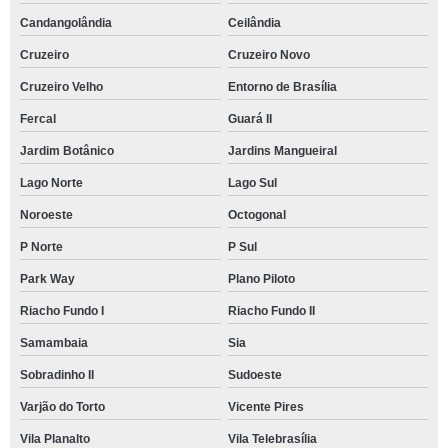
Candangolândia
Ceilândia
Cruzeiro
Cruzeiro Novo
Cruzeiro Velho
Entorno de Brasília
Fercal
Guará II
Jardim Botânico
Jardins Mangueiral
Lago Norte
Lago Sul
Noroeste
Octogonal
P Norte
P Sul
Park Way
Plano Piloto
Riacho Fundo I
Riacho Fundo II
Samambaia
Sia
Sobradinho II
Sudoeste
Varjão do Torto
Vicente Pires
Vila Planalto
Vila Telebrasília