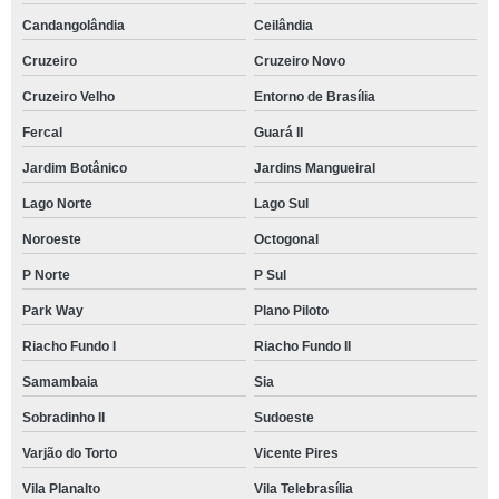
Candangolândia
Ceilândia
Cruzeiro
Cruzeiro Novo
Cruzeiro Velho
Entorno de Brasília
Fercal
Guará II
Jardim Botânico
Jardins Mangueiral
Lago Norte
Lago Sul
Noroeste
Octogonal
P Norte
P Sul
Park Way
Plano Piloto
Riacho Fundo I
Riacho Fundo II
Samambaia
Sia
Sobradinho II
Sudoeste
Varjão do Torto
Vicente Pires
Vila Planalto
Vila Telebrasília