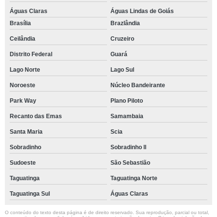
Águas Claras
Águas Lindas de Goiás
Brasília
Brazlândia
Ceilândia
Cruzeiro
Distrito Federal
Guará
Lago Norte
Lago Sul
Noroeste
Núcleo Bandeirante
Park Way
Plano Piloto
Recanto das Emas
Samambaia
Santa Maria
Scia
Sobradinho
Sobradinho ll
Sudoeste
São Sebastião
Taguatinga
Taguatinga Norte
Taguatinga Sul
Águas Claras
O conteúdo do texto desta página é de direito reservado. Sua reprodução, parcial ou total,