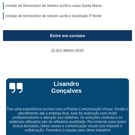
contato de fornecedor de letreiro acrílico caixa Santa Maria
contato de fornecedor de letreiro acrílico iluminado P Norte
Entre em contato
(61) 98664-2818
Bruna Eduarda
 Desde o
to
 e os
Empresa maravilhosa, entregue antes do prazo e a instalação
ra quem
ficou perfeita, indico de olhos fechados
cto e