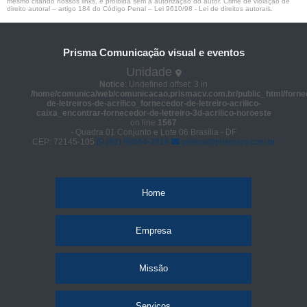
mesmo citando nossos links, é proibida sem a autorização do autor. Crime de violação de
direito autoral – artigo 184 do Código Penal –
Lei 9610/98 - Lei de direitos autorais
.
Prisma Comunicação visual e eventos
Unidade
Notice
: Undefined offset: 3 in
/home/comunica/web/comunicacao.prismacv.com.br/public_html/forne
de-letreiros-de-acrilico_fornecedor-de-letreiro-acrilico-
caixa_encontrar-fornecedor-de-letreiro-3d-acrilico-noroeste
on line
1567
- Quadra 01 Conjunto e Lote 06 Brasília - DF
CEP: 72145-105
(61) 98664-2818
prisma@prismacv.com.br
Home
Empresa
Missão
Serviços