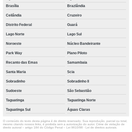
Brasília
Brazlândia
Ceilândia
Cruzeiro
Distrito Federal
Guará
Lago Norte
Lago Sul
Noroeste
Núcleo Bandeirante
Park Way
Plano Piloto
Recanto das Emas
Samambaia
Santa Maria
Scia
Sobradinho
Sobradinho ll
Sudoeste
São Sebastião
Taguatinga
Taguatinga Norte
Taguatinga Sul
Águas Claras
O conteúdo do texto desta página é de direito reservado. Sua reprodução, parcial ou total,
mesmo citando nossos links, é proibida sem a autorização do autor. Crime de violação de
direito autoral – artigo 184 do Código Penal –
Lei 9610/98 - Lei de direitos autorais
.