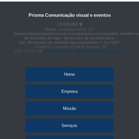
Prisma Comunicação visual e eventos
Unidade
Notice
: Undefined offset: 3 in
/home/comunica/web/comunicacao.prismacv.com.br/public_html/forne
de-fachadas-de-lojas_fornecedor-de-fachada-para-
loja_fornecedor-de-fachada-loja-samambaia
on line
1567
- Quadra 01 Conjunto e Lote 06 Brasília - DF
CEP: 72145-105
(61) 98664-2818
prisma@prismacv.com.br
Home
Empresa
Missão
Serviços