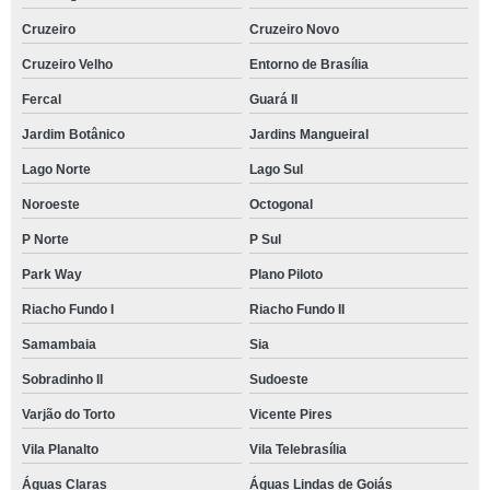
Cruzeiro
Cruzeiro Novo
Cruzeiro Velho
Entorno de Brasília
Fercal
Guará II
Jardim Botânico
Jardins Mangueiral
Lago Norte
Lago Sul
Noroeste
Octogonal
P Norte
P Sul
Park Way
Plano Piloto
Riacho Fundo I
Riacho Fundo II
Samambaia
Sia
Sobradinho II
Sudoeste
Varjão do Torto
Vicente Pires
Vila Planalto
Vila Telebrasília
Águas Claras
Águas Lindas de Goiás