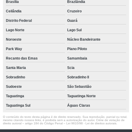
Brasília
Brazlândia
Ceilândia
Cruzeiro
Distrito Federal
Guará
Lago Norte
Lago Sul
Noroeste
Núcleo Bandeirante
Park Way
Plano Piloto
Recanto das Emas
Samambaia
Santa Maria
Scia
Sobradinho
Sobradinho ll
Sudoeste
São Sebastião
Taguatinga
Taguatinga Norte
Taguatinga Sul
Águas Claras
O conteúdo do texto desta página é de direito reservado. Sua reprodução, parcial ou total,
mesmo citando nossos links, é proibida sem a autorização do autor. Crime de violação de
direito autoral – artigo 184 do Código Penal –
Lei 9610/98 - Lei de direitos autorais
.