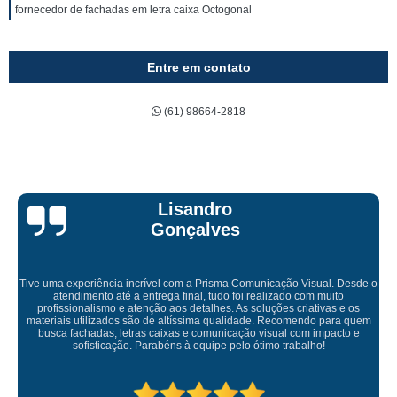
fornecedor de fachadas em letra caixa Octogonal
Entre em contato
(61) 98664-2818
Lisandro
Gonçalves
a incrível com a Prisma Comunicação Visual. Desde o
té a entrega final, tudo foi realizado com muito
e atenção aos detalhes. As soluções criativas e os
Empresa maravilh
os são de altíssima qualidade. Recomendo para quem
f
letras caixas e comunicação visual com impacto e
ção. Parabéns à equipe pelo ótimo trabalho!