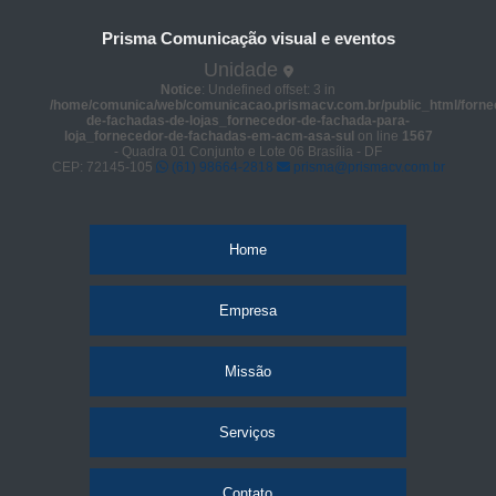
Prisma Comunicação visual e eventos
Unidade
Notice
: Undefined offset: 3 in
/home/comunica/web/comunicacao.prismacv.com.br/public_html/forne
de-fachadas-de-lojas_fornecedor-de-fachada-para-
loja_fornecedor-de-fachadas-em-acm-asa-sul
on line
1567
- Quadra 01 Conjunto e Lote 06 Brasília - DF
CEP: 72145-105
(61) 98664-2818
prisma@prismacv.com.br
Home
Empresa
Missão
Serviços
Contato