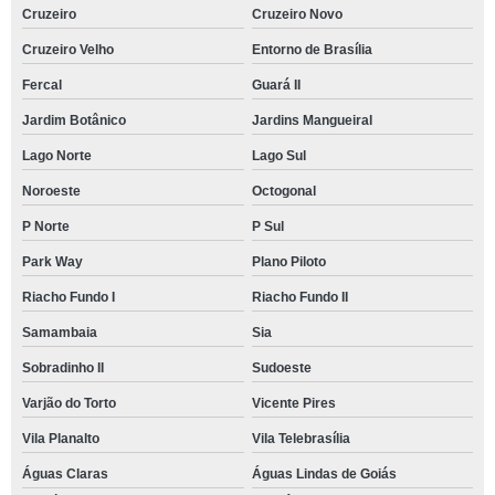
Cruzeiro
Cruzeiro Novo
Cruzeiro Velho
Entorno de Brasília
Fercal
Guará II
Jardim Botânico
Jardins Mangueiral
Lago Norte
Lago Sul
Noroeste
Octogonal
P Norte
P Sul
Park Way
Plano Piloto
Riacho Fundo I
Riacho Fundo II
Samambaia
Sia
Sobradinho II
Sudoeste
Varjão do Torto
Vicente Pires
Vila Planalto
Vila Telebrasília
Águas Claras
Águas Lindas de Goiás