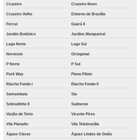
Cruzeiro
Cruzeiro Novo
Cruzeiro Velho
Entorno de Brasília
Fercal
Guará II
Jardim Botânico
Jardins Mangueiral
Lago Norte
Lago Sul
Noroeste
Octogonal
P Norte
P Sul
Park Way
Plano Piloto
Riacho Fundo I
Riacho Fundo II
Samambaia
Sia
Sobradinho II
Sudoeste
Varjão do Torto
Vicente Pires
Vila Planalto
Vila Telebrasília
Águas Claras
Águas Lindas de Goiás