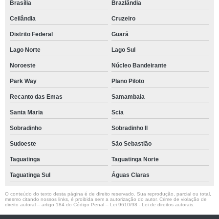
Brasília
Brazlândia
Ceilândia
Cruzeiro
Distrito Federal
Guará
Lago Norte
Lago Sul
Noroeste
Núcleo Bandeirante
Park Way
Plano Piloto
Recanto das Emas
Samambaia
Santa Maria
Scia
Sobradinho
Sobradinho ll
Sudoeste
São Sebastião
Taguatinga
Taguatinga Norte
Taguatinga Sul
Águas Claras
O conteúdo do texto desta página é de direito reservado. Sua reprodução, parcial ou total,
mesmo citando nossos links, é proibida sem a autorização do autor. Crime de violação de
direito autoral – artigo 184 do Código Penal –
Lei 9610/98 - Lei de direitos autorais
.