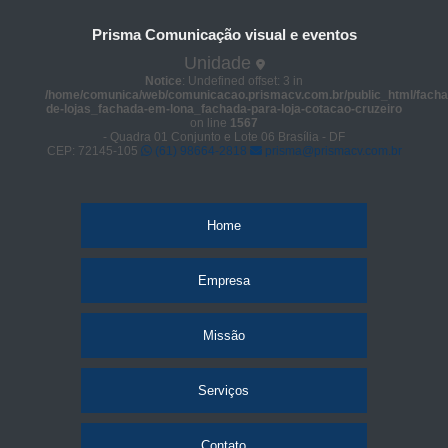
Prisma Comunicação visual e eventos
Unidade
Notice
: Undefined offset: 3 in
/home/comunica/web/comunicacao.prismacv.com.br/public_html/facha
de-lojas_fachada-em-lona_fachada-para-loja-cotacao-cruzeiro
on line
1567
- Quadra 01 Conjunto e Lote 06 Brasília - DF
CEP: 72145-105
(61) 98664-2818
prisma@prismacv.com.br
Home
Empresa
Missão
Serviços
Contato