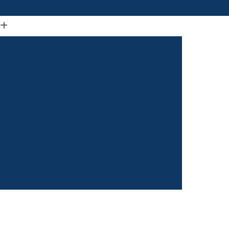
(61) 98664-2818
ão Visual de Loja
Comunicação Visual Df
a
Comunicação Visual Fachada
Empresa de Comunicação Visual
rasilia
Grafica Comunicação Visual
 Comunicação Visual
Visual Comunicação
aixa
Empresa de Fachada de Loja
m
Empresa de Fachada de Loja Placa
Empresa de Fachada em Letra Caixa
resa de Fachada Letra Caixa Iluminada
Empresa de Fachada Loja Acrílico
al
Empresa de Fachada para Loja