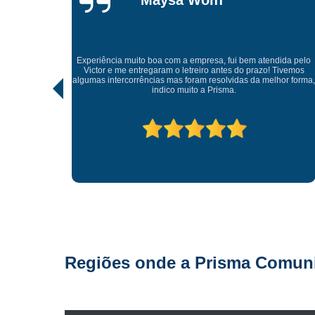
Gonçalves
Tive uma experiência incrível com a Prisma Comun
Visual. Desde o atendimento até a entrega final, tud
em atendida pelo
realizado com muito profissionalismo e atenção aos d
 prazo! Tivemos
As soluções criativas e os materiais utilizados são de a
s da melhor forma,
qualidade. Recomendo para quem busca fachadas, 
caixas e comunicação visual com impacto e sofistic
Parabéns à equipe pelo ótimo trabalho!
Regiões onde a Prisma Comunic