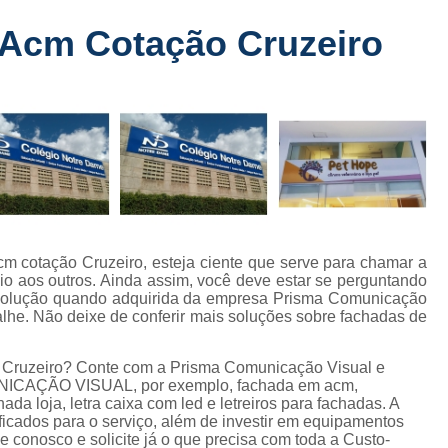
Fabricante de Letreiro de Led Fachada
r
 Acm Cotação Cruzeiro
Fabricante de Letre
Fabricante de Letreiro 
s
Fabricante de Letreiro Iluminado Fachad
Fabricante de Letreiro Led Loja Fachada
a
Fabricante de Letreiro Luminoso Fachada
e
Fabricante de Letreiro L
ra
Fabricante de Letreiro para Fachada de S
m cotação Cruzeiro, esteja ciente que serve para chamar a
io aos outros. Ainda assim, você deve estar se perguntando
Fachada de Loja
Fachada de L
 solução quando adquirida da empresa Prisma Comunicação
lhe. Não deixe de conferir mais soluções sobre fachadas de
Fachada em Acm
Fachada em
Fachada Letra Caixa Iluminada
 Cruzeiro? Conte com a Prisma Comunicação Visual e
MUNICAÇÃO VISUAL, por exemplo, fachada em acm,
Fachada Loja Comercial
Fachada para L
ada loja, letra caixa com led e letreiros para fachadas. A
ficados para o serviço, além de investir em equipamentos
Fornecedor de Fachada de Loja
F
 conosco e solicite já o que precisa com toda a Custo-