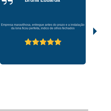
da
Fornecedor de Letreiro Loja Fachada
Fornecedor de Letreiro Luminoso para Fachada
uminoso para Fachada de Loja
Excelente trabalho, todos empenhado. Recomendo , entrega
Fornecedor de Letreiro para Fachada de Loja
antes do prazo que foi pedido.
 Digital
Impressão Digital Adesivação
pressão Digital Adesivo de Parede
til
Impressão Digital Adesivo para Carro
Impressão Digital em Lona
Impressão Digital Placa de Sinalização
etra Caixa Aço Escovado
Letra Caixa Acrílico
etra Caixa com Led
Letra Caixa em Aço
Letra Caixa Fachada
Letra Caixa Iluminada
Letreiro 3d Acrílico
Letreiro Acrílico
crílico Iluminado
Letreiro de Acrílico