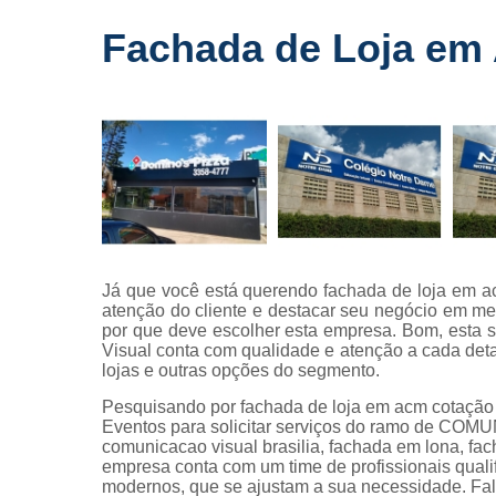
Fornecedo
Fachada de Loja em
de letreiros
para
fachadas
Impressõe
digitais
Letras caix
Letreiros d
acrílico
Letreiros pa
Já que você está querendo fachada de loja em ac
fachadas
atenção do cliente e destacar seu negócio em me
por que deve escolher esta empresa. Bom, esta
Visual conta com qualidade e atenção a cada deta
lojas e outras opções do segmento.
Pesquisando por fachada de loja em acm cotação
Eventos para solicitar serviços do ramo de CO
comunicacao visual brasilia, fachada em lona, fach
empresa conta com um time de profissionais quali
modernos, que se ajustam a sua necessidade. Fale