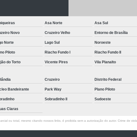
Letreiro de Acrílico com Led
Letreiro de 
Letreiro em Acrílico
Letreiro em Acr
iqueiras
Asa Norte
Asa Sul
Letreiro Luminoso Acrílico
Letreiro 
uzeiro Novo
Cruzeiro Velho
Entorno de Brasília
Letreiro de Led para Fachada
Let
go Norte
Lago Sul
Noroeste
Letreiro Iluminado Fachada
Letreiro 
no Piloto
Riacho Fundo I
Riacho Fundo II
Letreiro Luminoso para Fachada
jão do Torto
Vicente Pires
Vila Planalto
Letreiro para Fachada
lândia
Cruzeiro
Distrito Federal
cleo Bandeirante
Park Way
Plano Piloto
bradinho
Sobradinho ll
Sudoeste
uas Claras
rcial ou total, mesmo citando nossos links, é proibida sem a autorização do autor. Crime de viol