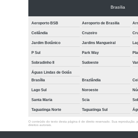
Brasília
Aeroporto BSB
Aeroporto de Brasilia
Arn
Ceilândia
Cruzeiro
Cr
Jardim Botânico
Jardins Mangueiral
La
P Sul
Park Way
Pla
Sobradinho II
Sudoeste
Var
Águas Lindas de Goiás
Brasília
Brazlândia
Cei
Lago Sul
Noroeste
Nú
Santa Maria
Scia
So
Taguatinga Norte
Taguatinga Sul
Ág
O conteúdo do texto desta página é de direito reservado. Sua reprodução, pa
direitos autorais
.