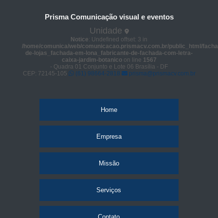
Prisma Comunicação visual e eventos
Unidade
Notice
: Undefined offset: 3 in
/home/comunica/web/comunicacao.prismacv.com.br/public_html/facha
de-lojas_fachada-em-lona_fabricante-de-fachada-com-letra-
caixa-jardim-botanico
on line
1567
- Quadra 01 Conjunto e Lote 06 Brasília - DF
CEP: 72145-105
(61) 98664-2818
prisma@prismacv.com.br
Home
Empresa
Missão
Serviços
Contato