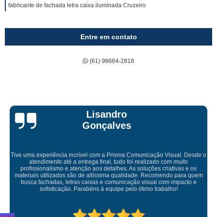
fabricante de fachada letra caixa iluminada Cruzeiro
Entre em contato
(61) 98664-2818
Bruna Eduarda
ação Visual. Desde o
izado com muito
ões criativas e os
Empresa maravilhosa, entregue antes do prazo e 
Recomendo para quem
ficou perfeita, indico de olhos fe
ual com impacto e
 trabalho!