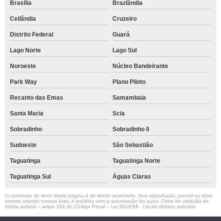
Brasília
Brazlândia
Ceilândia
Cruzeiro
Distrito Federal
Guará
Lago Norte
Lago Sul
Noroeste
Núcleo Bandeirante
Park Way
Plano Piloto
Recanto das Emas
Samambaia
Santa Maria
Scia
Sobradinho
Sobradinho ll
Sudoeste
São Sebastião
Taguatinga
Taguatinga Norte
Taguatinga Sul
Águas Claras
O conteúdo do texto desta página é de direito reservado. Sua reprodução, parcial ou total,
mesmo citando nossos links, é proibida sem a autorização do autor. Crime de violação de
direito autoral – artigo 184 do Código Penal –
Lei 9610/98 - Lei de direitos autorais
.