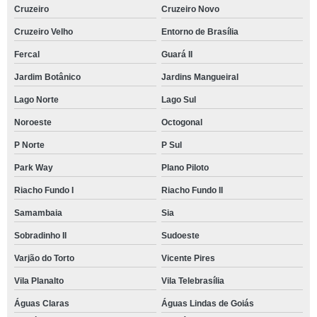
Cruzeiro
Cruzeiro Novo
Cruzeiro Velho
Entorno de Brasília
Fercal
Guará II
Jardim Botânico
Jardins Mangueiral
Lago Norte
Lago Sul
Noroeste
Octogonal
P Norte
P Sul
Park Way
Plano Piloto
Riacho Fundo I
Riacho Fundo II
Samambaia
Sia
Sobradinho II
Sudoeste
Varjão do Torto
Vicente Pires
Vila Planalto
Vila Telebrasília
Águas Claras
Águas Lindas de Goiás