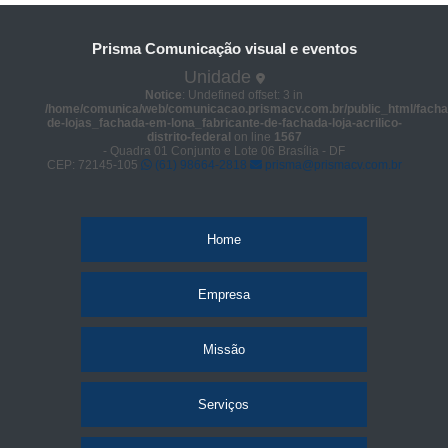
Prisma Comunicação visual e eventos
Unidade
Notice
: Undefined offset: 3 in
/home/comunica/web/comunicacao.prismacv.com.br/public_html/facha
de-lojas_fachada-em-lona_fabricante-de-fachada-loja-acrilico-
distrito-federal
on line
1567
- Quadra 01 Conjunto e Lote 06 Brasília - DF
CEP: 72145-105
(61) 98664-2818
prisma@prismacv.com.br
Home
Empresa
Missão
Serviços