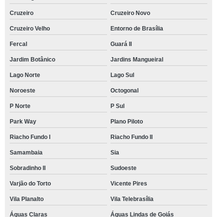
Cruzeiro
Cruzeiro Novo
Cruzeiro Velho
Entorno de Brasília
Fercal
Guará II
Jardim Botânico
Jardins Mangueiral
Lago Norte
Lago Sul
Noroeste
Octogonal
P Norte
P Sul
Park Way
Plano Piloto
Riacho Fundo I
Riacho Fundo II
Samambaia
Sia
Sobradinho II
Sudoeste
Varjão do Torto
Vicente Pires
Vila Planalto
Vila Telebrasília
Águas Claras
Águas Lindas de Goiás