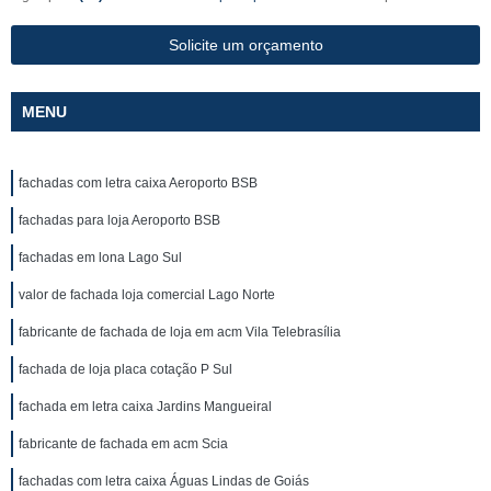
Solicite um orçamento
MENU
fachadas com letra caixa Aeroporto BSB
fachadas para loja Aeroporto BSB
fachadas em lona Lago Sul
valor de fachada loja comercial Lago Norte
fabricante de fachada de loja em acm Vila Telebrasília
fachada de loja placa cotação P Sul
fachada em letra caixa Jardins Mangueiral
fabricante de fachada em acm Scia
fachadas com letra caixa Águas Lindas de Goiás