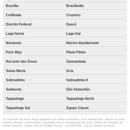
Brasília
Brazlândia
Ceilândia
Cruzeiro
Distrito Federal
Guará
Lago Norte
Lago Sul
Noroeste
Núcleo Bandeirante
Park Way
Plano Piloto
Recanto das Emas
Samambaia
Santa Maria
Scia
Sobradinho
Sobradinho ll
Sudoeste
São Sebastião
Taguatinga
Taguatinga Norte
Taguatinga Sul
Águas Claras
O conteúdo do texto desta página é de direito reservado. Sua reprodução, parcial ou total,
mesmo citando nossos links, é proibida sem a autorização do autor. Crime de violação de
direito autoral – artigo 184 do Código Penal –
Lei 9610/98 - Lei de direitos autorais
.