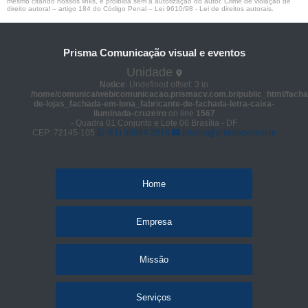
mesmo citando nossos links, é proibida sem a autorização do autor. Crime de violação de
direito autoral – artigo 184 do Código Penal –
Lei 9610/98 - Lei de direitos autorais
.
Prisma Comunicação visual e eventos
Unidade
Notice
: Undefined offset: 3 in
/home/comunica/web/comunicacao.prismacv.com.br/public_html/facha
de-lojas_fachada-em-lona_fabricante-de-fachada-letra-caixa-
iluminada-cruzeiro
on line
1567
- Quadra 01 Conjunto e Lote 06 Brasília - DF
CEP: 72145-105
(61) 98664-2818
prisma@prismacv.com.br
Home
Empresa
Missão
Serviços