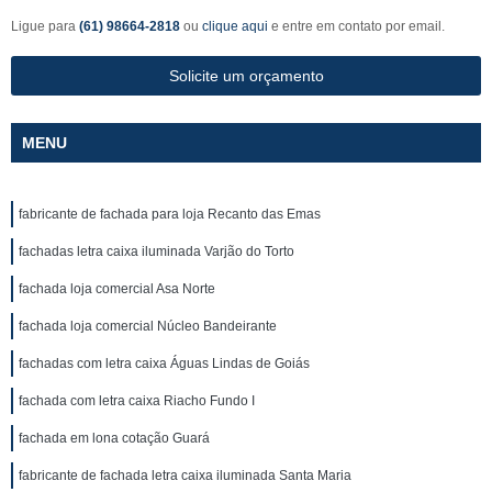
Ligue para
(61) 98664-2818
ou
clique aqui
e entre em contato por email.
Solicite um orçamento
MENU
fabricante de fachada para loja Recanto das Emas
fachadas letra caixa iluminada Varjão do Torto
fachada loja comercial Asa Norte
fachada loja comercial Núcleo Bandeirante
fachadas com letra caixa Águas Lindas de Goiás
fachada com letra caixa Riacho Fundo I
fachada em lona cotação Guará
fabricante de fachada letra caixa iluminada Santa Maria