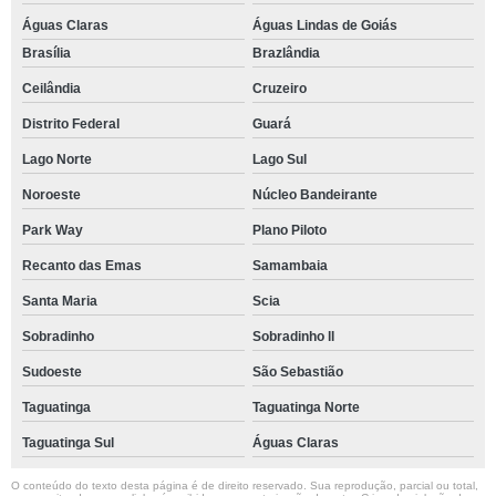
Águas Claras
Águas Lindas de Goiás
Brasília
Brazlândia
Ceilândia
Cruzeiro
Distrito Federal
Guará
Lago Norte
Lago Sul
Noroeste
Núcleo Bandeirante
Park Way
Plano Piloto
Recanto das Emas
Samambaia
Santa Maria
Scia
Sobradinho
Sobradinho ll
Sudoeste
São Sebastião
Taguatinga
Taguatinga Norte
Taguatinga Sul
Águas Claras
O conteúdo do texto desta página é de direito reservado. Sua reprodução, parcial ou total,