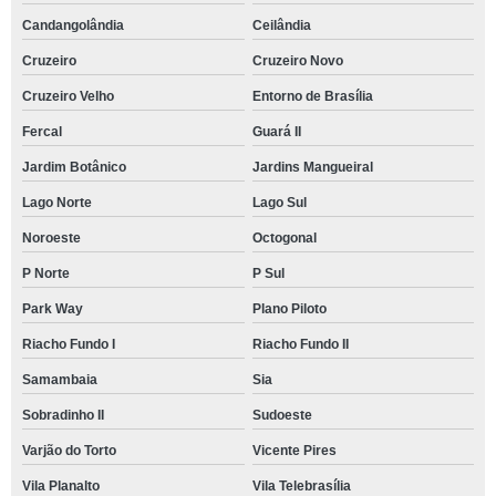
Candangolândia
Ceilândia
Cruzeiro
Cruzeiro Novo
Cruzeiro Velho
Entorno de Brasília
Fercal
Guará II
Jardim Botânico
Jardins Mangueiral
Lago Norte
Lago Sul
Noroeste
Octogonal
P Norte
P Sul
Park Way
Plano Piloto
Riacho Fundo I
Riacho Fundo II
Samambaia
Sia
Sobradinho II
Sudoeste
Varjão do Torto
Vicente Pires
Vila Planalto
Vila Telebrasília