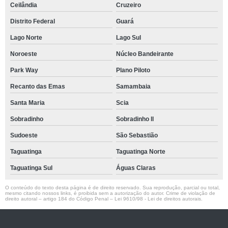
Ceilândia
Cruzeiro
Distrito Federal
Guará
Lago Norte
Lago Sul
Noroeste
Núcleo Bandeirante
Park Way
Plano Piloto
Recanto das Emas
Samambaia
Santa Maria
Scia
Sobradinho
Sobradinho ll
Sudoeste
São Sebastião
Taguatinga
Taguatinga Norte
Taguatinga Sul
Águas Claras
O conteúdo do texto desta página é de direito reservado. Sua reprodução, parcial ou total,
mesmo citando nossos links, é proibida sem a autorização do autor. Crime de violação de
direito autoral – artigo 184 do Código Penal –
Lei 9610/98 - Lei de direitos autorais
.