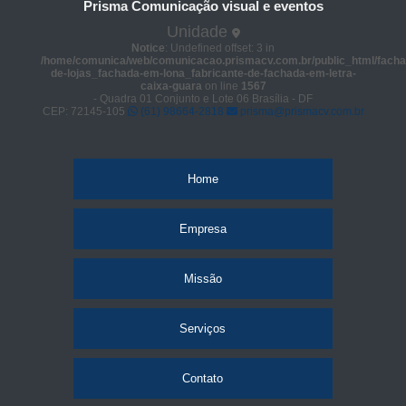
Prisma Comunicação visual e eventos
Unidade
Notice
: Undefined offset: 3 in
/home/comunica/web/comunicacao.prismacv.com.br/public_html/facha
de-lojas_fachada-em-lona_fabricante-de-fachada-em-letra-
caixa-guara
on line
1567
- Quadra 01 Conjunto e Lote 06 Brasília - DF
CEP: 72145-105
(61) 98664-2818
prisma@prismacv.com.br
Home
Empresa
Missão
Serviços
Contato