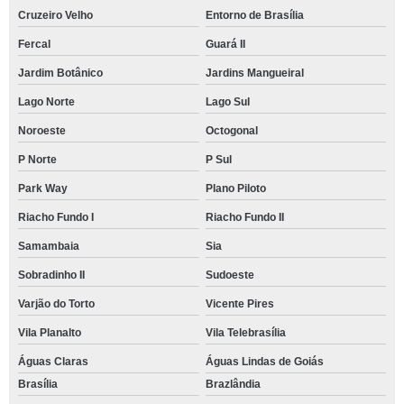
Cruzeiro Velho
Entorno de Brasília
Fercal
Guará II
Jardim Botânico
Jardins Mangueiral
Lago Norte
Lago Sul
Noroeste
Octogonal
P Norte
P Sul
Park Way
Plano Piloto
Riacho Fundo I
Riacho Fundo II
Samambaia
Sia
Sobradinho II
Sudoeste
Varjão do Torto
Vicente Pires
Vila Planalto
Vila Telebrasília
Águas Claras
Águas Lindas de Goiás
Brasília
Brazlândia