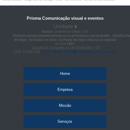
Prisma Comunicação visual e eventos
Unidade
Notice
: Undefined offset: 3 in
/home/comunica/web/comunicacao.prismacv.com.br/public_html/facha
de-lojas_fachada-em-lona_fachada-de-loja-cotacao-octogonal
on line
1567
- Quadra 01 Conjunto e Lote 06 Brasília - DF
CEP: 72145-105
(61) 98664-2818
prisma@prismacv.com.br
Home
Empresa
Missão
Serviços