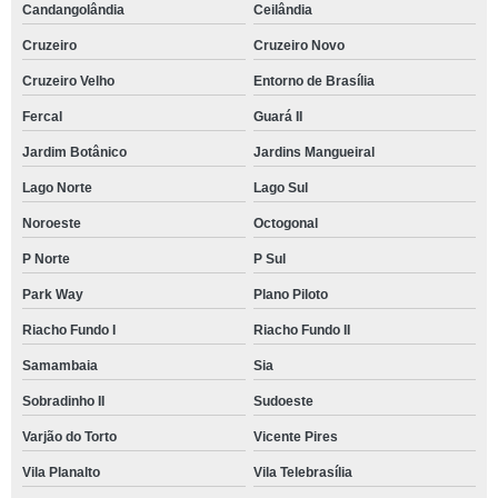
Candangolândia
Ceilândia
Cruzeiro
Cruzeiro Novo
Cruzeiro Velho
Entorno de Brasília
Fercal
Guará II
Jardim Botânico
Jardins Mangueiral
Lago Norte
Lago Sul
Noroeste
Octogonal
P Norte
P Sul
Park Way
Plano Piloto
Riacho Fundo I
Riacho Fundo II
Samambaia
Sia
Sobradinho II
Sudoeste
Varjão do Torto
Vicente Pires
Vila Planalto
Vila Telebrasília