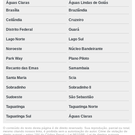
Águas Claras
Águas Lindas de Goiás
Brasília
Brazlândia
Ceilândia
Cruzeiro
Distrito Federal
Guará
Lago Norte
Lago Sul
Noroeste
Núcleo Bandeirante
Park Way
Plano Piloto
Recanto das Emas
Samambaia
Santa Maria
Scia
Sobradinho
Sobradinho ll
Sudoeste
São Sebastião
Taguatinga
Taguatinga Norte
Taguatinga Sul
Águas Claras
O conteúdo do texto desta página é de direito reservado. Sua reprodução, parcial ou total,
mesmo citando nossos links, é proibida sem a autorização do autor. Crime de violação de
direito autoral – artigo 184 do Código Penal –
Lei 9610/98 - Lei de direitos autorais
.