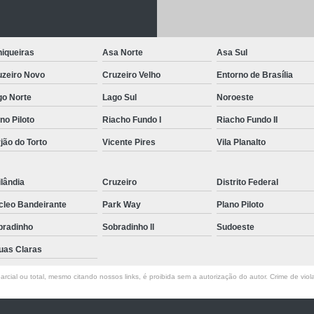
Letreiro de Acrílico com Led
Letreiro de 
Letreiro em Acrílico
Letreiro em Acr
iqueiras
Asa Norte
Asa Sul
Letreiro Luminoso Acrílico
Letreiro 
uzeiro Novo
Cruzeiro Velho
Entorno de Brasília
Letreiro de Led para Fachada
Let
go Norte
Lago Sul
Noroeste
Letreiro Iluminado Fachada
Letreiro 
no Piloto
Riacho Fundo I
Riacho Fundo II
Letreiro Luminoso para Fachada
jão do Torto
Vicente Pires
Vila Planalto
Letreiro para Fachada
lândia
Cruzeiro
Distrito Federal
cleo Bandeirante
Park Way
Plano Piloto
bradinho
Sobradinho ll
Sudoeste
uas Claras
rcial ou total, mesmo citando nossos links, é proibida sem a autorização do autor. Crime de viol