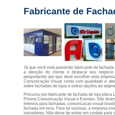
Fornecedo
Fabricante de Facha
de letreiros
para
fachadas
Impressõe
digitais
Letras caix
Letreiros d
acrílico
Letreiros pa
Já que você está querendo fabricante de fachada 
fachadas
a atenção do cliente e destacar seu negócio
perguntando por que deve escolher esta empres
Comunicação Visual conta com qualidade e aten
sobre fachadas de lojas e outras opções do segm
Procurou por fabricante de fachada de loja placa
Prisma Comunicação Visual e Eventos. São diver
letreiros para fachadas, comunicacao visual brasili
fachada em lona. Para tal sucesso, a empresa in
inovadores. Não deixe de entrar em contato para 