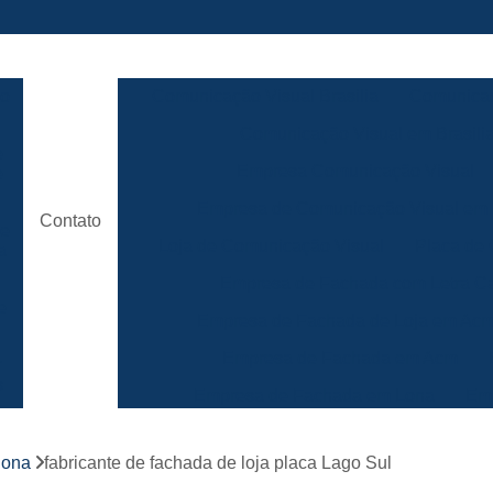
ão
Comunicação Visual Brasilia
Comunicaç
Comunicação Visual em Brasili
e
Empresa Comunicação Visual
e
Empresa de Comunicação Visual em B
Contato
de
Loja de Comunicação Visual
Placa de
a
Empresa de Fachada com Letra C
e
Empresa de Fachada de Loja em Ac
Empresa de Fachada em Acm
r
s
Empresa de Fachada em Lona
Emp
Empresa de Fachada Loja
r
lona
fabricante de fachada de loja placa Lago Sul
Empresa de Fachada Loja Comerci