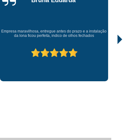
da
Fornecedor de Letreiro Loja Fachada
Fornecedor de Letreiro Luminoso para Fachada
uminoso para Fachada de Loja
ão
Excelente trabalho, todos empenhado. Recomendo , entrega
Fornecedor de Letreiro para Fachada de Loja
antes do prazo que foi pedido.
 Digital
Impressão Digital Adesivação
pressão Digital Adesivo de Parede
til
Impressão Digital Adesivo para Carro
Impressão Digital em Lona
Impressão Digital Placa de Sinalização
etra Caixa Aço Escovado
Letra Caixa Acrílico
etra Caixa com Led
Letra Caixa em Aço
Letra Caixa Fachada
Letra Caixa Iluminada
Letreiro 3d Acrílico
Letreiro Acrílico
crílico Iluminado
Letreiro de Acrílico