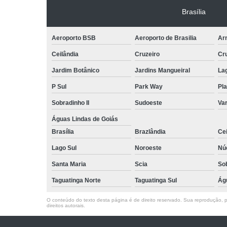
Brasília
Aeroporto BSB
Aeroporto de Brasilia
Arn
Ceilândia
Cruzeiro
Cr
Jardim Botânico
Jardins Mangueiral
La
P Sul
Park Way
Pla
Sobradinho II
Sudoeste
Var
Águas Lindas de Goiás
Brasília
Brazlândia
Cei
Lago Sul
Noroeste
Nú
Santa Maria
Scia
So
Taguatinga Norte
Taguatinga Sul
Ág
O conteúdo do texto desta página é de direito reservado. Sua reprodução, pa
direitos autorais
.