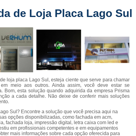
Fabricante de Letreiro de Led Fachada
r
da de Loja Placa Lago Sul
Fabricante de Letre
Fabricante de Letreiro 
s
Fabricante de Letreiro Iluminado Fachad
Fabricante de Letreiro Led Loja Fachada
a
Fabricante de Letreiro Luminoso Fachada
e
Fabricante de Letreiro L
ra
Fabricante de Letreiro para Fachada de S
de loja placa Lago Sul, esteja ciente que serve para chamar
 em meio aos outros. Ainda assim, você deve estar se
Fachada de Loja
Fachada de L
a. Bom, esta solução quando adquirida da empresa Prisma
ção a cada detalhe. Não deixe de conferir mais soluções
Fachada em Acm
Fachada em
ento.
Fachada Letra Caixa Iluminada
 Lago Sul? Encontre a solução que você precisa aqui na
sas opções disponibilizadas, como fachada em acm,
Fachada Loja Comercial
Fachada para L
a, fachada loja, impressão digital, letra caixa com led e
vestiu em profissionais competentes e em equipamentos
Fornecedor de Fachada de Loja
F
obter mais informações sobre cada opção oferecida para