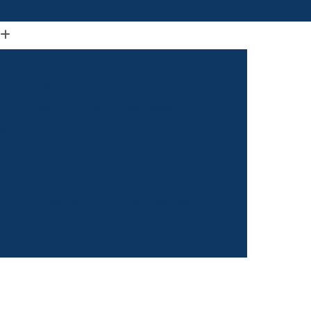
(61) 98664-2818
ão Visual de Loja
Comunicação Visual Df
a
Comunicação Visual Fachada
Empresa de Comunicação Visual
rasilia
Grafica Comunicação Visual
 Comunicação Visual
Visual Comunicação
aixa
Empresa de Fachada de Loja
m
Empresa de Fachada de Loja Placa
Empresa de Fachada em Letra Caixa
resa de Fachada Letra Caixa Iluminada
Empresa de Fachada Loja Acrílico
al
Empresa de Fachada para Loja